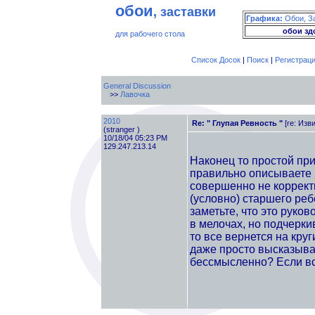
обои
, заставки
Графика:
Обои, З
обои зд
для рабочего стола
Список Досок
|
Поиск
|
Регистрац
General Discussion
>>
Лавочка
2010
Re: " Глупая Ревность "
[re: Изв
(stranger )
10/18/04 05:23 PM
129.247.213.14
Наконец то простой пр
правильно описываете 
совершенно не коррект
(условно) старшего реб
заметьте, что это руко
в мелочах, но подчеркив
то все вернется на круг
даже просто высказыва
бессмысленно? Если вс