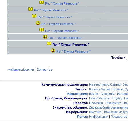
Re: " Глупая Ревность "
Re: " Глупая Ревность "
Re: " Глупая Ревность "
Re: " Глупая Ревность "
Re: " Глупая Ревность "
Re: " Глупая Ревность "
Re: " Глупая Ревность "
Re: " Глупая Ревность "
Перейти к
wallpaper.ribca.net
|
Contact Us
Коммерческие предложения:
Изготовление Сайтов
|
Хо
Бизнес:
Каталог Хозяйственных С
Развлечения:
Юмор
|
Анекдоты
|
Истори
Проблемы, Рекомендации:
Поиск Работы
|
Подбор Пе
Новости:
Политика
|
Экономика
|
Во
Знакомства, общение:
Дружелюбный романтичны
Информация:
Мистика
|
Воинские Искус
Поиск:
Информации
|
Рефератов