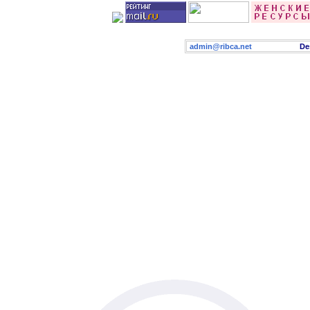
admin@ribca.net
Desig