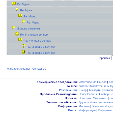
Re: Мдаа..
Re: Мдаа..
Re: Мдаа..
Re: Мдаа..
И снова о вечном
Re: И снова о вечном
Re: И снова о вечном
Re: И снова о вечном
Re: И снова о вечном
Перейти к
wallpaper.ribca.net
|
Contact Us
Коммерческие предложения:
Изготовление Сайтов
|
Хо
Бизнес:
Каталог Хозяйственных С
Развлечения:
Юмор
|
Анекдоты
|
Истори
Проблемы, Рекомендации:
Поиск Работы
|
Подбор Пе
Новости:
Политика
|
Экономика
|
Во
Знакомства, общение:
Дружелюбный романтичны
Информация:
Мистика
|
Воинские Искус
Поиск:
Информации
|
Рефератов