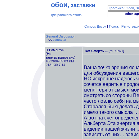
обои
, заставки
Графика:
Обои, З
обои зд
для рабочего стола
Список Досок
|
Поиск
|
Регистрац
General Discussion
>>
Лавочка
П.Романтик
Re: Смерть ...
[re: ХРАП]
(Не
зарегистрировано)
10/29/04 09:03 PM
213.130.7.14
Ваша точка зрения ясна
для обсуждения вашег
НО искренне надеюсь чт
хочется верить в прод
меня теряют смысл мо
смотреть со стороны Ве
часто ловлю себя на мы
Старался бы я делать 
имело такого смысла …
А вот на счет определе
Альберта Эта энергия 
видении нашей жизни …
зависеть от них… завис