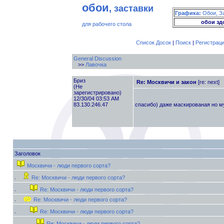
обои
, заставки
Графика:
Обои, З
обои зд
для рабочего стола
Список Досок
|
Поиск
|
Регистрац
General Discussion
>>
Лавочка
Бриз
Re: Москвичи и закон
[re: next]
(Не
зарегистрировано)
12/30/04 03:53 AM
спасибо) даже маскированая но м
83.130.246.47
Заголовок
Москвичи - люди первого сорта?
Re: Москвичи - люди первого сорта?
Re: Москвичи - люди первого сорта?
Re: Москвичи - люди первого сорта?
Re: Москвичи - люди первого сорта?
Re: Москвичи - люди первого сорта?