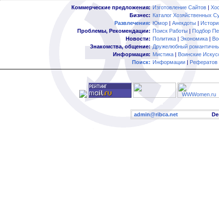
Коммерческие предложения:
Изготовление Сайтов
|
Хо
Бизнес:
Каталог Хозяйственных С
Развлечения:
Юмор
|
Анекдоты
|
Истори
Проблемы, Рекомендации:
Поиск Работы
|
Подбор Пе
Новости:
Политика
|
Экономика
|
Во
Знакомства, общение:
Дружелюбный романтичны
Информация:
Мистика
|
Воинские Искус
Поиск:
Информации
|
Рефератов
admin@ribca.net
Desig