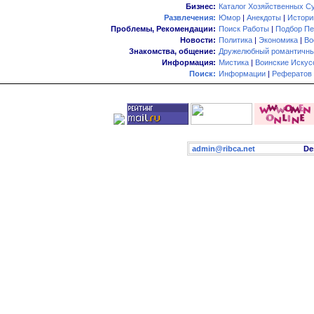
Бизнес:
Каталог Хозяйственных С
Развлечения:
Юмор
|
Анекдоты
|
Истори
Проблемы, Рекомендации:
Поиск Работы
|
Подбор Пе
Новости:
Политика
|
Экономика
|
Во
Знакомства, общение:
Дружелюбный романтичны
Информация:
Мистика
|
Воинские Искус
Поиск:
Информации
|
Рефератов
admin@ribca.net
Desig