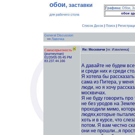
обои
, заставки
Графика:
Обои, З
обои зд
для рабочего стола
Список Досок
|
Поиск
|
Регистрац
General Discussion
>>
Лавочка
Re: Москвичи
[re: Извилинка]
Самасерьезность
(journeyman)
01/20/05 05:45 PM
83.237.44.166
А давайте не будем все
и среди них и среди ст
Я хотела бы рассказать
сама из Питера, у меня
люди, но я хочу расска
москвичах.
Я не буду говорить про 
не без уродов на Земле
проходили мимо, котор
людях,которые пытались
хоть и в курсе, что сл
потом. Я вам честно ск
они не прошли...я прос