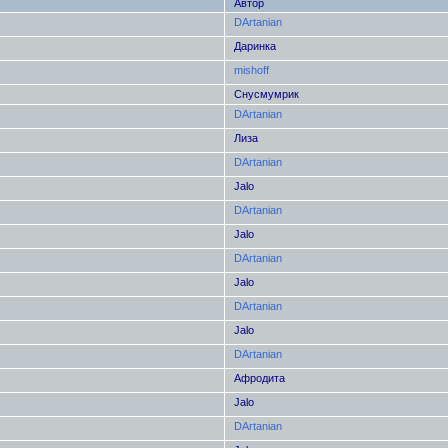
Автор
DArtanian
Даринка
mishoff
Снусмумрик
DArtanian
Лиза
DArtanian
Jalo
DArtanian
Jalo
DArtanian
Jalo
DArtanian
Jalo
DArtanian
Афродита
Jalo
DArtanian