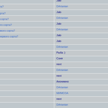
Jalo
DArtanian
та?
Jalo
орта?
DArtanian
 сорта?
Jalo
го сорта?
DArtanian
рвого сорта?
Jalo
первого сорта?
Jalo
DArtanian
Рыба :)
Соня
next
DArtanian
next
Анонимно
DArtanian
МИМОЗА
next
DArtanian