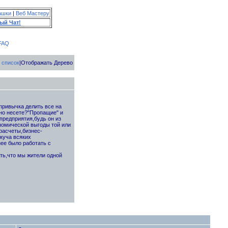
ашки
|
Веб Мастеру
ый Чат!
FAQ
 список
|Отображать Дерево
привычка делить все на
но несете?"Пропащие" и
предприятия,будь он из
номической выгоды той или
расчеты,бизнес-
куча всяких
ее было работать с
ть,что мы жители одной