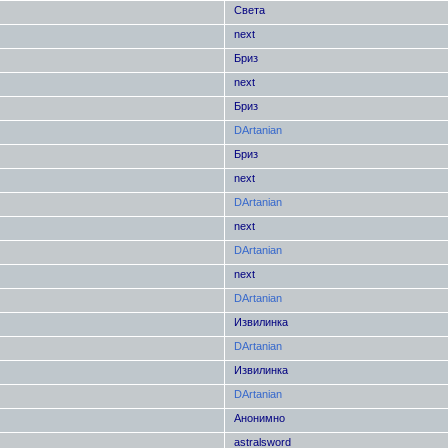
Света
next
Бриз
next
Бриз
DArtanian
Бриз
next
DArtanian
next
DArtanian
next
DArtanian
Извилинка
DArtanian
Извилинка
DArtanian
Анонимно
astralsword