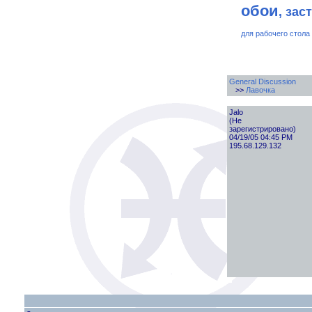
обои
, зас
для рабочего стола
General Discussion
>>
Лавочка
Jalo
(Не
зарегистрировано)
04/19/05 04:45 PM
195.68.129.132