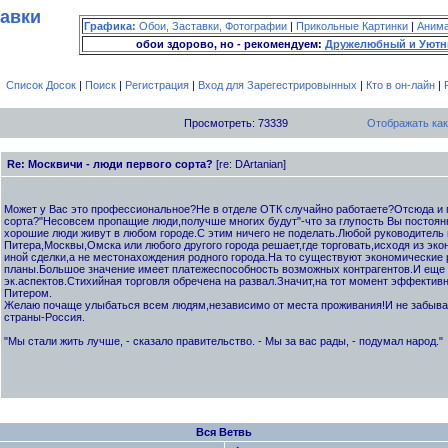
тавки
Графика:
Обои, Заставки, Фотографии
|
Прикольные Картинки
|
Аним
обои здорово, но - рекомендуем:
Дружелюбный и Уютн
Список Досок
|
Поиск
|
Регистрация
|
Вход для Зарегестрировынных
|
Кто в он-лайн
|
Просмотреть: 73339
Отображать как
Re: Москвичи - люди первого сорта?
[re: DArtanian]
Может у Вас это профессиональное?Не в отделе ОТК случайно работаете?Отсюда и 
сорта?"Несовсем пропащие люди,получше многих будут"-что за глупость Вы постоян
хорошие люди живут в любом городе.С этим ничего не поделать.Любой руководитель 
Питера,Москвы,Омска или любого другого города решает,где торговать,исходя из эко
иной сделки,а не местонахождения родного города.На то существуют экономические 
планы.Большое значение имеет платежеспособность возможных контрагентов.И еще 
эк.аспектов.Стихийная торговля обречена на развал.Значит,на тот момент эффективн
Питером.
Желаю почаще улыбаться всем людям,независимо от места проживания!И не забыва
страны-Россия.
"Мы стали жить лучше, - сказало правительство. - Мы за вас рады, - подумал народ."
Вся Ветвь