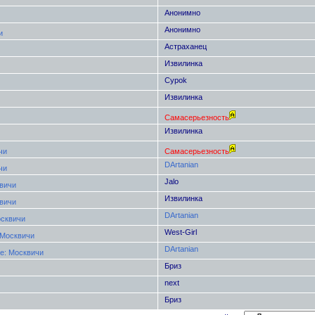
Анонимно
Анонимно
и
Астраханец
Извилинка
Cypok
Извилинка
Самасерьезность
Извилинка
чи
Самасерьезность
DArtanian
чи
Jalo
вичи
Извилинка
вичи
DArtanian
осквичи
West-Girl
 Москвичи
DArtanian
e: Москвичи
Бриз
next
Бриз