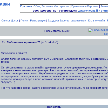
тавки
Графика:
Обои, Заставки, Фотографии
|
Прикольные Картинки
|
Аним
обои здорово, но - рекомендуем:
Дружелюбный и Уютн
Список Досок
|
Поиск
|
Регистрация
|
Вход для Зарегестрировынных
|
Кто в он-лайн
|
Просмотреть: 55349
как
Re: Любовь или привычка?!
[re: *zerkalze*]
Уважаемая, zerkalze!
Отдаю должное Вашему абстрактному мышлению. Сравнение мужчины с катриджем д
точное.
Остаётся повторить фокус и найти доходчевое и точное сравнение для женщины. По
женщина - это пользователь принтера. Так что качество копий, как в реальной жизни и
от качества порошка и самого барабана в катридже, но и от того, как пользователь за
не перегревает ли его, вовремя ли чистит и пылесосит и, наконец, какую бумагу испо
если специальную белую с плотностью не менее 80 грамм на кв.м, а некоторые могут
засунуть...)
Так что качество копии - забота совместная. А на счёт экономии, то на хорошем деле
Вся Ветвь