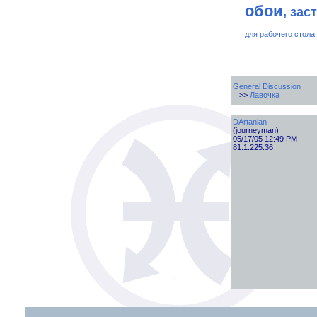
обои
, зас
для рабочего стола
General Discussion
>>
Лавочка
DArtanian
(journeyman)
05/17/05 12:49 PM
81.1.225.36