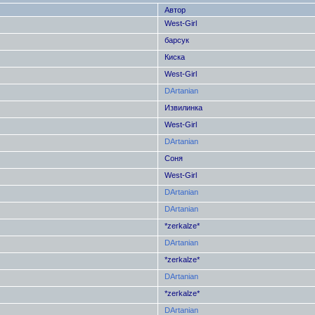
Автор
West-Girl
барсук
Киска
West-Girl
DArtanian
Извилинка
West-Girl
DArtanian
Cоня
West-Girl
DArtanian
DArtanian
*zerkalze*
DArtanian
*zerkalze*
DArtanian
*zerkalze*
DArtanian