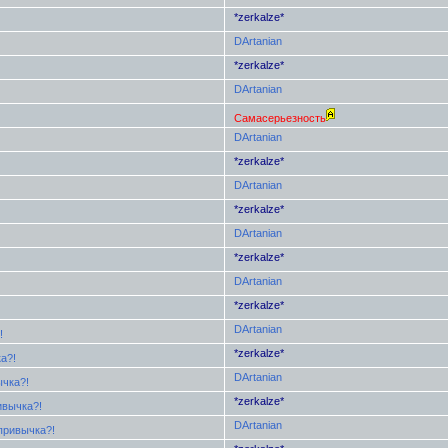
*zerkalze*
DArtanian
*zerkalze*
DArtanian
Самасерьезность
DArtanian
*zerkalze*
DArtanian
*zerkalze*
DArtanian
*zerkalze*
DArtanian
*zerkalze*
DArtanian
!
*zerkalze*
а?!
DArtanian
ычка?!
*zerkalze*
ивычка?!
DArtanian
привычка?!