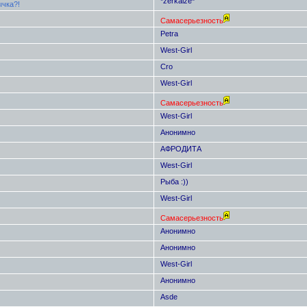
*zerkalze*
ычка?!
Самасерьезность
Petra
West-Girl
Cro
West-Girl
Самасерьезность
West-Girl
Анонимно
АФРОДИТА
West-Girl
Рыба :))
West-Girl
Самасерьезность
Анонимно
Анонимно
West-Girl
Анонимно
Asde