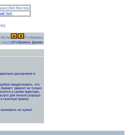
ашки
|
Веб Мастеру
ый Чат!
FAQ
Отображать
 список
|Отображать Дерево
овольно доходчевое и
пробую предположить, что
 бывает, зависит не только
ботится о своём принтере,
льзует для печати (хорошо
 и газетную бумагу
 экономить не нужно!