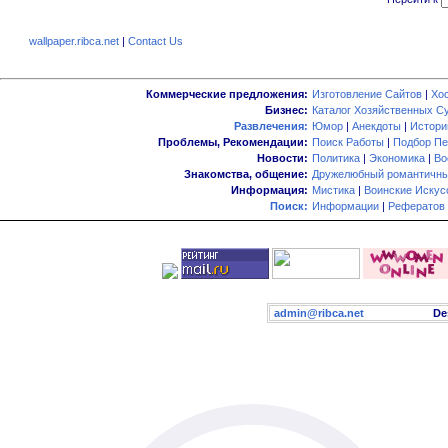
wallpaper.ribca.net
|
Contact Us
Коммерческие предложения:
Изготовление Сайтов
|
Хо
Бизнес:
Каталог Хозяйственных С
Развлечения:
Юмор
|
Анекдоты
|
Истори
Проблемы, Рекомендации:
Поиск Работы
|
Подбор Пе
Новости:
Политика
|
Экономика
|
Во
Знакомства, общение:
Дружелюбный романтичны
Информация:
Мистика
|
Воинские Искус
Поиск:
Информации
|
Рефератов
admin@ribca.net
Desig