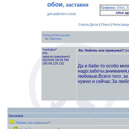
обои
, заставки
Графика:
Обои, З
обои зд
для рабочего стола
Список Досок
|
Поиск
|
Регистрац
General Discussion
>>
Лавочка
*zerkalze*
Re: Любовь или привычка?!
[r
(Не
зарегистрировано)
05/25/05 06:05 PM
195.68.129.132
Да и бабе-то особо мног
надо:заботы,внимания,
любовью.Всего того ,за
нужно и сейчас.За любов
Заголовок
Любовь или привычка?!