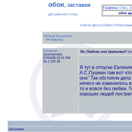
обои
, заставки
Графика:
Обои, З
обои зд
для рабочего стола
Список Досок
|
Поиск
|
Регистрац
General Discussion
>>
Лавочка
DArtanian
Re: Любовь или привычка?!
[r
(journeyman)
07/04/05 03:31 PM
81.1.225.36
Я тут в отпуске Евгени
А.С.Пушкин там вот чт
она" Так обстояли дела
ничего не изменилось в
то и вовсе без любви. Т
хороших людей постреля
Заголовок