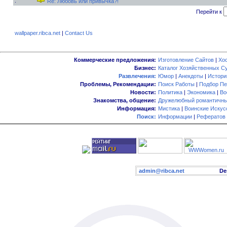
Re: Любовь или привычка?!
Перейти к
wallpaper.ribca.net
|
Contact Us
Коммерческие предложения:
Изготовление Сайтов
|
Хо
Бизнес:
Каталог Хозяйственных С
Развлечения:
Юмор
|
Анекдоты
|
Истори
Проблемы, Рекомендации:
Поиск Работы
|
Подбор Пе
Новости:
Политика
|
Экономика
|
Во
Знакомства, общение:
Дружелюбный романтичны
Информация:
Мистика
|
Воинские Искус
Поиск:
Информации
|
Рефератов
admin@ribca.net
Desig