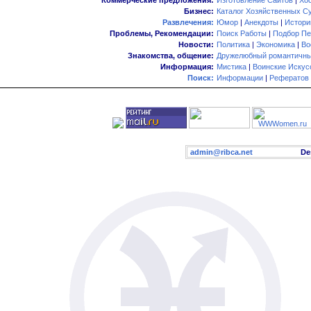
Коммерческие предложения:
Изготовление Сайтов
|
Хо
Бизнес:
Каталог Хозяйственных С
Развлечения:
Юмор
|
Анекдоты
|
Истори
Проблемы, Рекомендации:
Поиск Работы
|
Подбор Пе
Новости:
Политика
|
Экономика
|
Во
Знакомства, общение:
Дружелюбный романтичны
Информация:
Мистика
|
Воинские Искус
Поиск:
Информации
|
Рефератов
admin@ribca.net
Desig