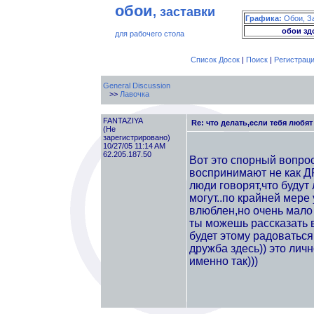
обои
, заставки
Графика:
Обои, З
обои зд
для рабочего стола
Список Досок
|
Поиск
|
Регистрац
General Discussion
>>
Лавочка
FANTAZIYA
Re: что делать,если тебя любят
(Не
зарегистрировано)
10/27/05 11:14 AM
62.205.187.50
Вот это спорный вопрос
воспринимают не как Д
люди говорят,что будут
могут..по крайней мере 
влюблен,но очень мало 
ты можешь рассказать в
будет этому радоваться
дружба здесь)) это лич
именно так)))