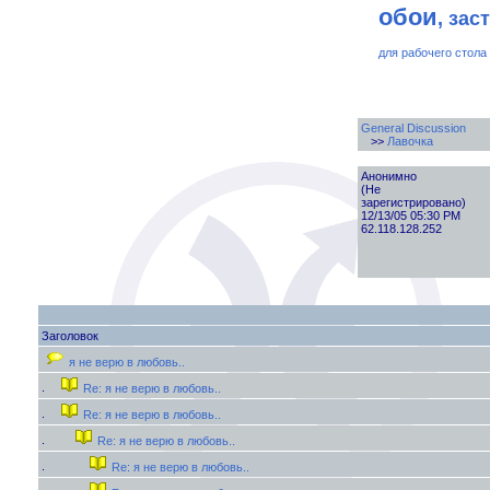
обои
, зас
для рабочего стола
General Discussion
>>
Лавочка
Анонимно
(Не
зарегистрировано)
12/13/05 05:30 PM
62.118.128.252
Заголовок
я не верю в любовь..
Re: я не верю в любовь..
Re: я не верю в любовь..
Re: я не верю в любовь..
Re: я не верю в любовь..