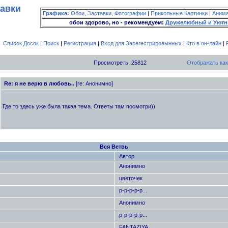
тавки
Графика:
Обои, Заставки, Фотографии
|
Прикольные Картинки
|
Аним
обои здорово, но - рекомендуем:
Дружелюбный и Уютн
Список Досок
|
Поиск
|
Регистрация
|
Вход для Зарегестрировынных
|
Кто в он-лайн
|
Просмотреть: 25812
Отображать как
Re: я не верю в любовь..
[re: Анонимно]
Где то здесь уже была такая тема. Ответы там посмотри))
Вся Ветвь
Автор
Анонимно
цветочек
р-р-р-р-р...
Анонимно
р-р-р-р-р...
FANTAZIYA