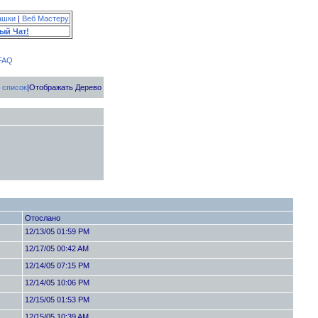
ашки
|
Веб Мастеру
ый Чат!
FAQ
 список
|Отображать Дерево
Отослано
12/13/05 01:59 PM
12/17/05 00:42 AM
12/14/05 07:15 PM
12/14/05 10:06 PM
12/15/05 01:53 PM
12/15/05 10:39 AM