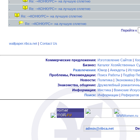
Re: -=КОНКУРС=- на лучшую сплетню
Re: -=КОНКУРС=- на лучшую сплетню
Re: -=КОНКУРС=- на лучшую сплетню
Re: -=КОНКУРС=- на лучшую сплетню
Перейти к
wallpaper.ribca.net
|
Contact Us
Коммерческие предложения:
Изготовление Сайтов
|
Хо
Бизнес:
Каталог Хозяйственных С
Развлечения:
Юмор
|
Анекдоты
|
Истори
Проблемы, Рекомендации:
Поиск Работы
|
Подбор Пе
Новости:
Политика
|
Экономика
|
Во
Знакомства, общение:
Дружелюбный романтичны
Информация:
Мистика
|
Воинские Искус
Поиск:
Информации
|
Рефератов
admin@ribca.net
Desig