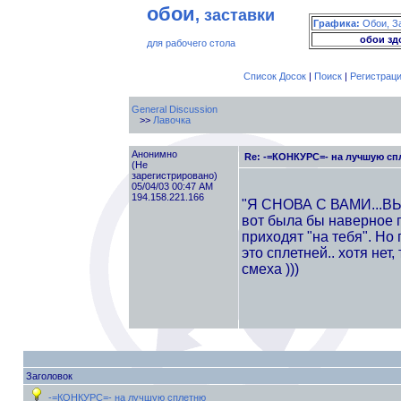
обои
, заставки
Графика:
Обои, З
обои зд
для рабочего стола
Список Досок
|
Поиск
|
Регистрац
General Discussion
>>
Лавочка
Анонимно
Re: -=КОНКУРС=- на лучшую с
(Не
зарегистрировано)
05/04/03 00:47 AM
194.158.221.166
"Я СНОВА С ВАМИ...ВЫ
вот была бы наверное п
приходят "на тебя". Но 
это сплетней.. хотя не
смеха )))
Заголовок
-=КОНКУРС=- на лучшую сплетню