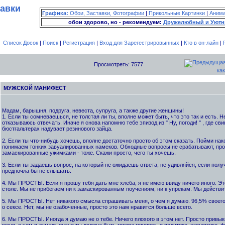
тавки
Графика:
Обои, Заставки, Фотографии
|
Прикольные Картинки
|
Аним
обои здорово, но - рекомендуем:
Дружелюбный и Уютн
Список Досок
|
Поиск
|
Регистрация
|
Вход для Зарегестрировынных
|
Кто в он-лайн
|
Просмотреть: 7577
как
МУЖСКОЙ МАНИФЕСТ
Мадам, барышня, подруга, невеста, супруга, а также другие женщины!
1. Если ты сомневаешься, не толстая ли ты, вполне может быть, что это так и есть. 
отказываюсь отвечать. Иначе я снова напомню тебе эпизод из " Ну, погоди! " , где св
бюстгальтерах надувает резинового зайца.
2. Если ты что-нибудь хочешь, вполне достаточно просто об этом сказать. Пойми нак
понимаем тонких завуалированных намеков. Обходные вопросы не срабатывают, про
замаскированные ужимками - тоже. Скажи просто, чего ты хочешь.
3. Если ты задаешь вопрос, на который не ожидаешь ответа, не удивляйся, если полу
предпочла бы не слышать.
4. Мы ПРОСТЫ. Если я прошу тебя дать мне хлеба, я не имею ввиду ничего иного. Это
столе. Мы не прибегаем ни к замаскированным поучениям, ни к упрекам. Мы действи
5. Мы ПРОСТЫ. Нет никакого смысла спрашивать меня, о чем я думаю. 96,5% свое
о сексе. Нет, мы не озабоченные, просто это нам нравится больше всего.
6. Мы ПРОСТЫ. Иногда я думаю не о тебе. Ничего плохого в этом нет. Просто привык
меня, о чем я думаю, иначе ты должна быть готова говорить о политике, экономике, 