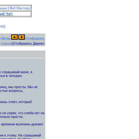
ашки
|
Веб Мастеру
ый Чат!
FAQ
Отображать
 список
|Отображать Дерево
Не спрашивай меня, я
инья в четырех
онец, мы просты. Мы не
стые вопросы,
чишь ответ, который
 не упрек, что хлеба нет на
тельно просты.
го времени мужчины думают
ни к этому. Не спрашивай
философии, футболе,