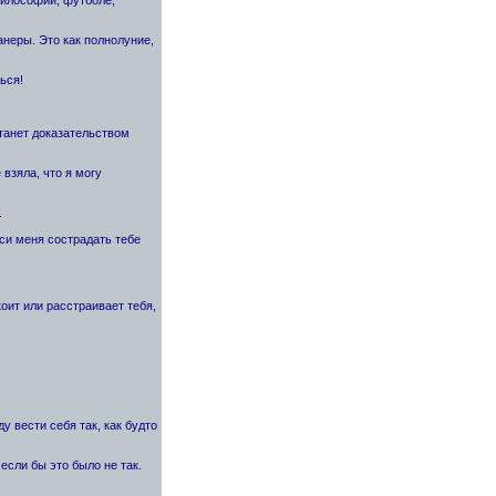
анеры. Это как полнолуние,
ься!
станет доказательством
взяла, что я могу
.
оси меня сострадать тебе
коит или расстраивает тебя,
ду вести себя так, как будто
если бы это было не так.