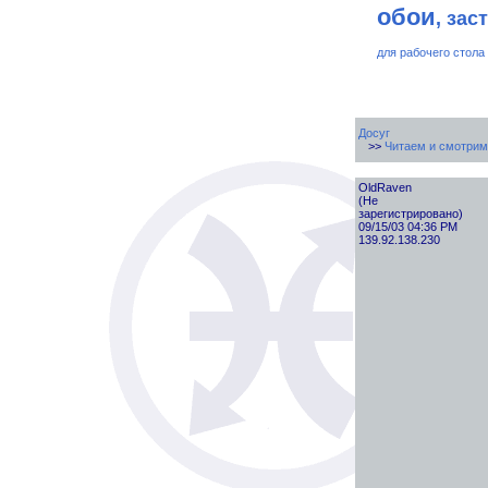
обои
, зас
для рабочего стола
Досуг
>>
Читаем и смотрим
OldRaven
(Не
зарегистрировано)
09/15/03 04:36 PM
139.92.138.230