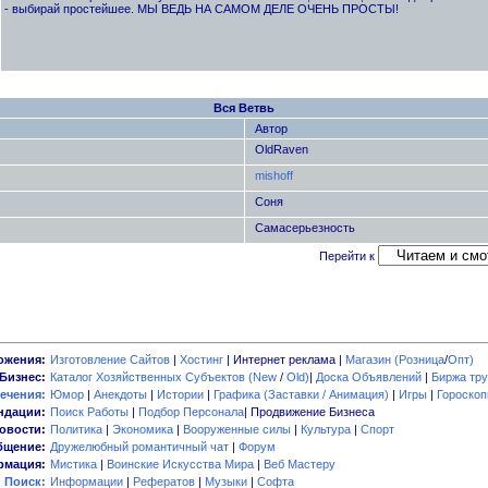
- выбирай простейшее. МЫ ВЕДЬ НА САМОМ ДЕЛЕ ОЧЕНЬ ПРОСТЫ!
Вся Ветвь
Автор
OldRaven
mishoff
Соня
Самасерьезность
Перейти к
ожения:
Изготовление Сайтов
|
Хостинг
| Интернет реклама |
Магазин (Розница
/
Опт)
Бизнес:
Каталог Хозяйственных Субъектов (New
/
Old)
|
Доска Объявлений
|
Биржа тру
ечения:
Юмор
|
Анекдоты
|
Истории
|
Графика (Заставки / Анимация)
|
Игры
|
Гороско
ндации:
Поиск Работы
|
Подбор Персонала
| Продвижение Бизнеса
овости:
Политика
|
Экономика
|
Вооруженные силы
|
Культура
|
Спорт
бщение:
Дружелюбный романтичный чат
|
Форум
мация:
Мистика
|
Воинские Искусства Мира
|
Веб Мастеру
Поиск:
Информации
|
Рефератов
|
Музыки
|
Софта