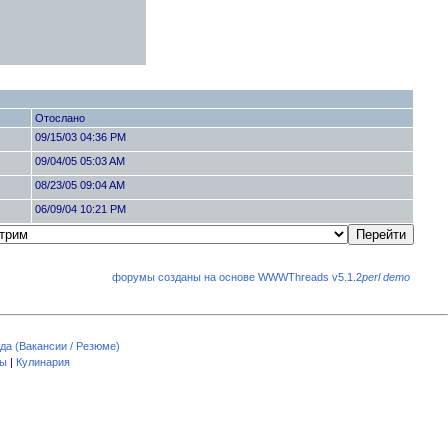
Отослано
09/15/03 04:36 PM
09/04/05 05:03 AM
08/23/05 09:04 AM
06/09/04 10:21 PM
форумы созданы на основе WWWThreads v5.1.2
perl demo
да (Вакансии / Резюме)
пы
|
Кулинария