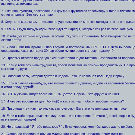
выпивке, автомашинах.
7. Пятница, суббота, воскресенье = друзья = футбол по телевизору = пиво = плохие м
отлив и прилив. Это неотвратимо.
8. Ходить по магазинам - никакое не удовольствие и мне это никогда не станет нравит
9. Если мы куда-нибудь идем, тебе идут те наряды, которые как раз на тебе. Клянусь.
10. У тебя достаточно и одежды, и обуви. Скулить - это шантаж. Мое банкротство не 
любви к тебе.
11. У большинства мужчин 3 пары обуви. Я повторяю: мы ПРОСТЫ. С чего ты вообще 
определить, какая из твоих 30 пар обуви лучше всего к этому подходит?
12. Простых ответов вроде "да " или "нет " вполне достаточно, независимо от вопроса
13. Если у тебя возникли трудности, проси меня только помочь преодолеть их. Не пр
как твои подруги.
14. Головная боль, которая длится 8 недель - это не головная боль. Иди к врачу!
15. Если я сказал что-нибудь, что можно понимать двояко, и один из вариантов беспо
я имел ввиду другой!
16. ВСЕ мужчины видят всего лишь 16 цветов. Персик - это фрукт, а не цвет!
17. И что это вообще за цвет Apriko(t) и как это, черт побери, вообще пишется?
18. Пиво нравится нам так же, как вам сумочки. Вы этого не понимаете, мы тоже.
19. Если я тебя спрашиваю, что случилось, и ты говоришь " ничего ", я тебе верю и бу
все в полном порядке!
20. Не спрашивай " Я тебе нравлюсь? " . Будь уверена, меня бы здесь давно не было, 
21. Основное правило: в случае малейшего сомнения, неважно, о чем идет речь