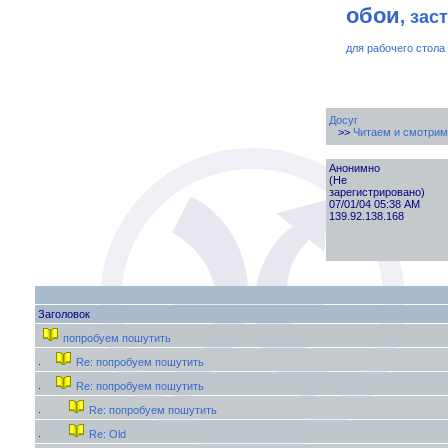
обои
, зас
для рабочего стола
Досуг
>>
Читаем и смотрим
Анонимно
(Не
зарегистрировано)
07/01/04 05:38 AM
139.92.138.168
Заголовок
попробуем пошутить
Re: попробуем пошутить
Re: попробуем пошутить
Re: попробуем пошутить
Re: Old