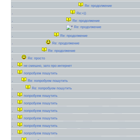
Re: продолжение
Re:=))
Re: продолжение
Re: продолжение
Re: продолжение
Re: продолжение
Re: продолжение
Re: просто
не смешно, зато про интернет
попробуем пошутить
Re: попробуем пошутить
Re: попробуем пошутить
попробуем пошутить
попробуем пошутить
попробуем пошутить
попробуем пошутить
попробуем пошутить
попробуем пошутить