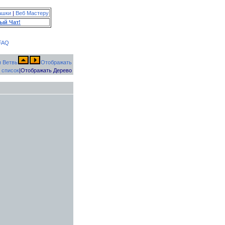
ашки
|
Веб Мастеру
ый Чат!
FAQ
Отображать
 список
|Отображать Дерево