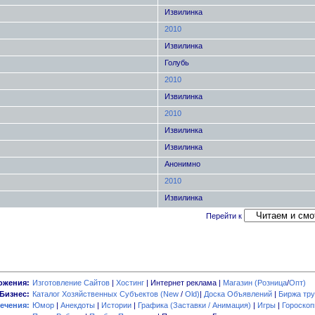
Извилинка
2010
Извилинка
Голубь
2010
Извилинка
2010
Извилинка
Извилинка
Анонимно
2010
Извилинка
Перейти к
ожения:
Изготовление Сайтов
|
Хостинг
| Интернет реклама |
Магазин (Розница
/
Опт)
Бизнес:
Каталог Хозяйственных Субъектов (New
/
Old)
|
Доска Объявлений
|
Биржа тру
ечения:
Юмор
|
Анекдоты
|
Истории
|
Графика (Заставки / Анимация)
|
Игры
|
Гороско