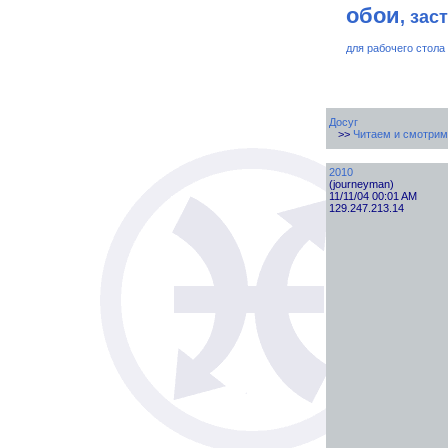
обои
, зас
для рабочего стола
Досуг
>>
Читаем и смотрим
2010
(journeyman)
11/11/04 00:01 AM
129.247.213.14