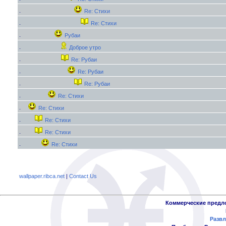
Re: Стихи
Re: Стихи
Рубаи
Доброе утро
Re: Рубаи
Re: Рубаи
Re: Рубаи
Re: Стихи
Re: Стихи
Re: Стихи
Re: Стихи
Re: Стихи
wallpaper.ribca.net
|
Contact Us
Коммерческие предл
Развл