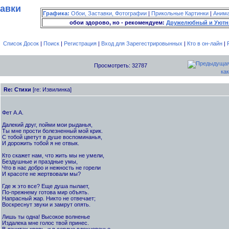
тавки
Графика:
Обои, Заставки, Фотографии
|
Прикольные Картинки
|
Аним
обои здорово, но - рекомендуем:
Дружелюбный и Уютн
Список Досок
|
Поиск
|
Регистрация
|
Вход для Зарегестрировынных
|
Кто в он-лайн
|
Просмотреть: 32787
как
Re: Стихи
[re: Извилинка]
Фет А.А.
Далекий друг, пойми мои рыданья,
Ты мне прости болезненный мой крик.
С тобой цветут в душе воспоминанья,
И дорожить тобой я не отвык.
Кто скажет нам, что жить мы не умели,
Бездушные и праздные умы,
Что в нас добро и нежность не горели
И красоте не жертвовали мы?
Где ж это все? Еще душа пылает,
По-прежнему готова мир объять.
Напрасный жар. Никто не отвечает;
Воскреснут звуки и замрут опять.
Лишь ты одна! Высокое волненье
Издалека мне голос твой принес.
В ланитах кровь, и в сердце вдохновенье. -