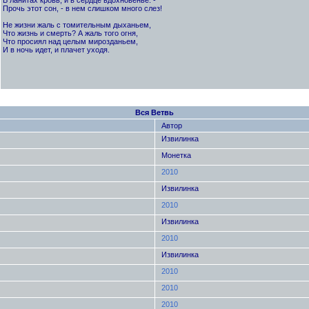
Прочь этот сон, - в нем слишком много слез!
Не жизни жаль с томительным дыханьем,
Что жизнь и смерть? А жаль того огня,
Что просиял над целым мирозданьем,
И в ночь идет, и плачет уходя.
Вся Ветвь
Автор
Извилинка
Монетка
2010
Извилинка
2010
Извилинка
2010
Извилинка
2010
2010
2010