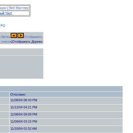
ашки
|
Веб Мастеру
ый Чат!
FAQ
Отображать
 список
|Отображать Дерево
Отослано
11/08/04 08:43 PM
11/12/04 04:21 PM
11/08/04 09:09 PM
11/09/04 03:15 PM
11/10/04 01:52 AM