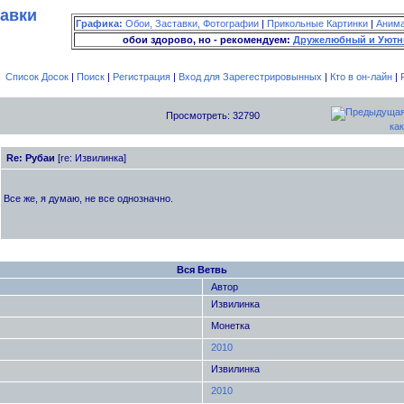
тавки
Графика:
Обои, Заставки, Фотографии
|
Прикольные Картинки
|
Аним
обои здорово, но - рекомендуем:
Дружелюбный и Уютн
Список Досок
|
Поиск
|
Регистрация
|
Вход для Зарегестрировынных
|
Кто в он-лайн
|
Просмотреть: 32790
как
Re: Рубаи
[re: Извилинка]
Все же, я думаю, не все однозначно.
Вся Ветвь
Автор
Извилинка
Монетка
2010
Извилинка
2010