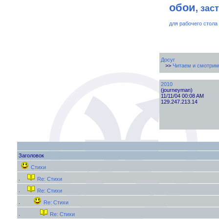
обои
, зас
для рабочего стола
Досуг
>>
Читаем и смотрим
2010
(journeyman)
11/11/04 00:08 AM
129.247.213.14
Заголовок
Стихи
Re: Стихи
Re: Стихи
Re: Стихи
Re: Стихи