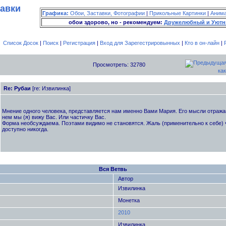
тавки
Графика:
Обои, Заставки, Фотографии
|
Прикольные Картинки
|
Аним
обои здорово, но - рекомендуем:
Дружелюбный и Уютн
Список Досок
|
Поиск
|
Регистрация
|
Вход для Зарегестрировынных
|
Кто в он-лайн
|
Просмотреть: 32780
как
Re: Рубаи
[re: Извилинка]
Мнение одного человека, представляется нам именно Вами Мария. Его мысли отражаю
нем мы (я) вижу Вас. Или частичку Вас.
Форма необсуждаема. Поэтами видимо не становятся. Жаль (применительно к себе) ч
доступно никогда.
Вся Ветвь
Автор
Извилинка
Монетка
2010
Извилинка