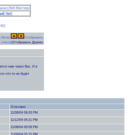
ашки
|
Веб Мастеру
ый Чат!
FAQ
Отображать
 список
|Отображать Дерево
тся нам через Вас. И в
то что-то не будет
Отослано
11/08/04 08:43 PM
11/12/04 04:21 PM
11/08/04 09:09 PM
11/09/04 03:15 PM