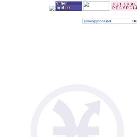
admin@ribca.net
Desig