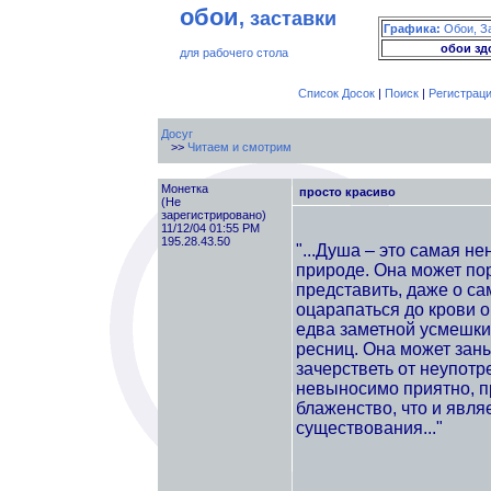
обои
, заставки
Графика:
Обои, З
обои зд
для рабочего стола
Список Досок
|
Поиск
|
Регистрац
Досуг
>>
Читаем и смотрим
Монетка
просто красиво
(Не
зарегистрировано)
11/12/04 01:55 PM
195.28.43.50
"...Душа – это самая н
природе. Она может пор
представить, даже о с
оцарапаться до крови о
едва заметной усмешки,
ресниц. Она может заны
зачерстветь от неупотр
невыносимо приятно, п
блаженство, что и явл
существования..."