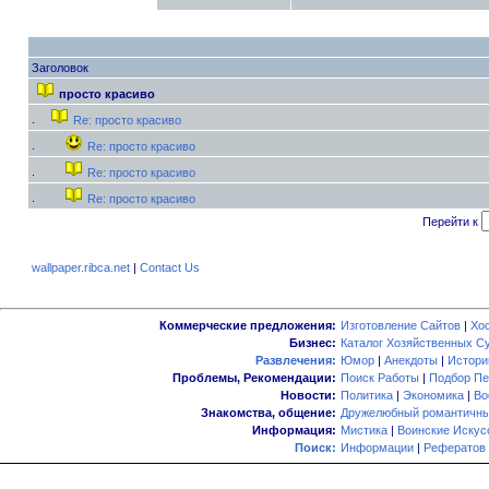
Заголовок
просто красиво
Re: просто красиво
Re: просто красиво
Re: просто красиво
Re: просто красиво
Перейти к
wallpaper.ribca.net
|
Contact Us
Коммерческие предложения:
Изготовление Сайтов
|
Хо
Бизнес:
Каталог Хозяйственных С
Развлечения:
Юмор
|
Анекдоты
|
Истори
Проблемы, Рекомендации:
Поиск Работы
|
Подбор Пе
Новости:
Политика
|
Экономика
|
Во
Знакомства, общение:
Дружелюбный романтичны
Информация:
Мистика
|
Воинские Искус
Поиск:
Информации
|
Рефератов