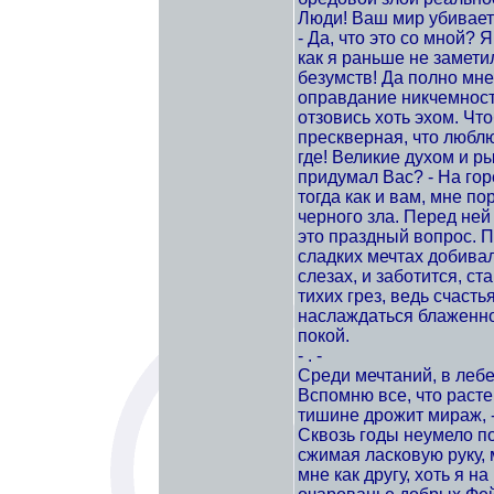
Люди! Ваш мир убивает
- Да, что это со мной? 
как я раньше не заметил
безумств! Да полно мне
оправдание никчемности
отзовись хоть эхом. Чт
прескверная, что люблю
где! Великие духом и р
придумал Вас? - На гор
тогда как и вам, мне по
черного зла. Перед ней 
это праздный вопрос. По
сладких мечтах добивал
слезах, и заботится, ста
тихих грез, ведь счасть
наслаждаться блаженно
покой.
- . -
Среди мечтаний, в лебе
Вспомню все, что расте
тишине дрожит мираж, 
Сквозь годы неумело по
сжимая ласковую руку, 
мне как другу, хоть я н