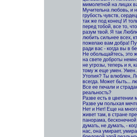
мимолетной на лицах в
Мучительна любовь, и н
грубость чувств, серде
так же под конец! И то
перед тобой, все то, чт
разум твой. Я так Любл
любить сильнее всех, кт
пожелаю вам добра! Пус
ради вас - когда вы в 
Не обольщайтесь, это ж 
на свете доброты немног
не угрозы, теперь и я, 
тому ж еще умен. Умен…?
Утопия? Ты влюблен, Л
всегда. Может быть... 
Все ее печали и страда
реальность?
Разве есть в цветении 
Разве ум полыхая мечт
Нет и Нет! Еще на много
живет там, в стране пре
панорама, бесконечной 
думать, не думать, - ког
нас, она умирает, умир
бредовой злой реально