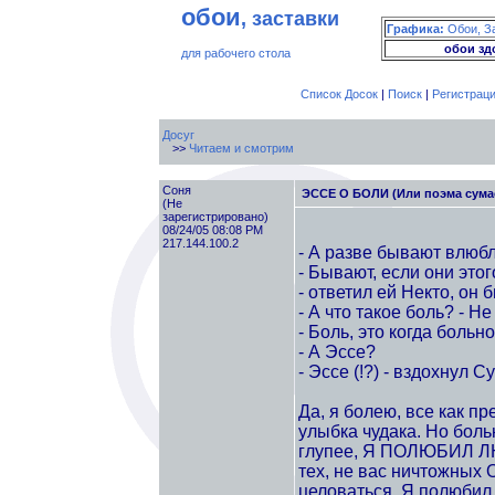
обои
, заставки
Графика:
Обои, З
обои зд
для рабочего стола
Список Досок
|
Поиск
|
Регистрац
Досуг
>>
Читаем и смотрим
Cоня
ЭССЕ О БОЛИ (Или поэма сума
(Не
зарегистрировано)
08/24/05 08:08 PM
217.144.100.2
- А разве бывают влюб
- Бывают, если они этог
- ответил ей Некто, он 
- А что такое боль? - Н
- Боль, это когда больно
- А Эссе?
- Эссе (!?) - вздохну
Да, я болею, все как пр
улыбка чудака. Но боль
глупее, Я ПОЛЮБИЛ ЛЮД
тех, не вас ничтожных 
целоваться. Я полюбил Л