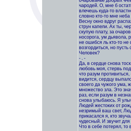
очарованье добрых Фей.
чародей. О, мне б оста
влечешь куда-то властно
словно кто-то мне неба 
Весну окно вдруг распа
струн капели. Ах ты, че
скупую плату, за очаров
носорога, ум дьявола, 
не ошибся ль кто-то не
возгордиться, но пусть 
Человек?
- . -
Да, в сердце снова тоск
любовь моя, стервь под
что разум противиться,
видится, сердцу выпало
своего да чужого ума, 
множество зла. Это зна
раз, если разум в незна
снова улыбаюсь. Я улы
Людей жестоких от рожд
незримый ваш свет, Люди
прикасался я, кто звуч
чудесный. И звучит для 
Что в себе потерял, то 