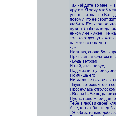
- . -
Так найдите во мне! Я в
другие. Я хочу, чтоб м
уверен, я знаю, в Вас, 
потому что не стоит жит
любить. Есть только что
нужен. Любовь ведь так
никому не нужен. Не жа
только отдохнуть. Хоть 
на кого-то поменять...
- . -
Но знаю, снова боль пр
Призывным флагом вно
- Будь ветром!
И найдется парус,
Над жизни глупой суето
Помчишь его
Ни мало не печалясь о 
- Будь ветром, чтоб в с
Проснулась отголоском
- Весна ! - Ее ведь так 
Пусть, надо мной давно
Тебе в любви своей кля
А те, кто любит, те добь
- Я, обязательно добьюс