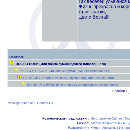
Так веселей улыбайся м
Жизнь прекрасна и коро
Ярче краски,
Цвети Весна!!!
Заголовок
ЭССЕ О БОЛИ (Или поэма сумасшедшего влюбленного)
Re: ЭССЕ О БОЛИ (Или поэма сумасшедшего влюбленного)
Re: ЭССЕ О БОЛИ (Или поэма сумасшедшего влюбленного)
Re: ЭССЕ О БОЛИ (Или поэма сумасшедшего влюбленного)
Перейти к
wallpaper.ribca.net
|
Contact Us
Коммерческие предложения:
Изготовление Сайтов
|
Хо
Бизнес:
Каталог Хозяйственных С
Развлечения:
Юмор
|
Анекдоты
|
Истори