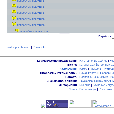
попробуем пошутить
попробуем пошутить
попробуем пошутить
попробуем пошутить
попробуем пошутить
попробуем пошутить
Перейти к
wallpaper.ribca.net
|
Contact Us
Коммерческие предложения:
Изготовление Сайтов
|
Хо
Бизнес:
Каталог Хозяйственных С
Развлечения:
Юмор
|
Анекдоты
|
Истори
Проблемы, Рекомендации:
Поиск Работы
|
Подбор Пе
Новости:
Политика
|
Экономика
|
Во
Знакомства, общение:
Дружелюбный романтичны
Информация:
Мистика
|
Воинские Искус
Поиск:
Информации
|
Рефератов