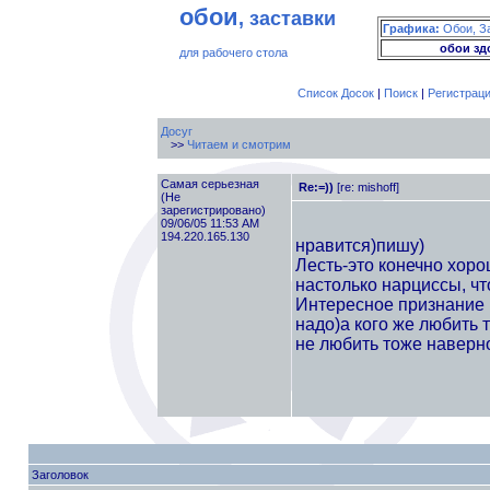
обои
, заставки
Графика:
Обои, З
обои зд
для рабочего стола
Список Досок
|
Поиск
|
Регистрац
Досуг
>>
Читаем и смотрим
Самая серьезная
Re:=))
[re: mishoff]
(Не
зарегистрировано)
09/06/05 11:53 AM
194.220.165.130
нравится)пишу)
Лесть-это конечно хорош
настолько нарциссы, чт
Интересное признание 
надо)а кого же любить
не любить тоже наверно
Заголовок