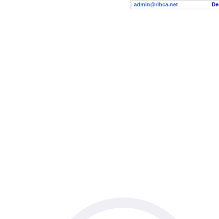
admin@ribca.net
Desig