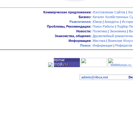
Коммерческие предложения:
Изготовление Сайтов
|
Хо
Бизнес:
Каталог Хозяйственных С
Развлечения:
Юмор
|
Анекдоты
|
Истори
Проблемы, Рекомендации:
Поиск Работы
|
Подбор Пе
Новости:
Политика
|
Экономика
|
Во
Знакомства, общение:
Дружелюбный романтичны
Информация:
Мистика
|
Воинские Искус
Поиск:
Информации
|
Рефератов
admin@ribca.net
Desig