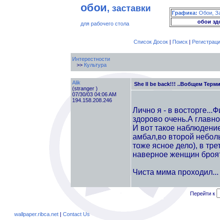
обои
, заставки
Графика:
Обои, З
обои зд
для рабочего стола
Список Досок
|
Поиск
|
Регистрац
Интерестности
>>
Культура
Alik
She ll be back!!! ..Вобщем Терм
(stranger )
07/30/03 04:06 AM
194.158.208.246
Лично я - в восторге...
здорово очень.А главно
И вот такое наблюдени
амбал,во второй неболь
тоже ясное дело), в тре
наверное женщин броят
Чиста мима проходил...
Перейти к
wallpaper.ribca.net
|
Contact Us