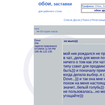
обои
, заставки
Графика:
Обои, З
обои зд
для рабочего стола
Список Досок
|
Поиск
|
Регистрац
new
>>
История ников
Dove
не мыло)))
(Не
зарегистрировано)
07/28/04 11:59 PM
195.46.122.135
мой ник рождался не пр
в чат...дело для меня п
ничего о том как эти ча
типу совет для продвин
быть))) и поначалу при
когда делала выбор..я 
Dove...))) и так она мне
похож на меня настоящую
значит...белый голубь)))
не пользовалась...но м
угощайте)))