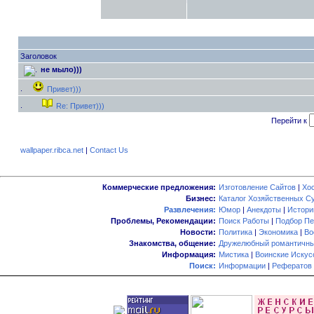
Заголовок
не мыло)))
Привет)))
Re: Привет)))
Перейти к
wallpaper.ribca.net
|
Contact Us
Коммерческие предложения:
Изготовление Сайтов
|
Хо
Бизнес:
Каталог Хозяйственных С
Развлечения:
Юмор
|
Анекдоты
|
Истори
Проблемы, Рекомендации:
Поиск Работы
|
Подбор Пе
Новости:
Политика
|
Экономика
|
Во
Знакомства, общение:
Дружелюбный романтичны
Информация:
Мистика
|
Воинские Искус
Поиск:
Информации
|
Рефератов