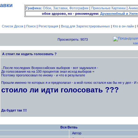
тавки
Графика:
Обои, Заставки, Фотографии
|
Прикольные Картинки
|
Аним
обои здорово, но - рекомендуем:
Дружелюбный и Уютн
Список Досок
|
Поиск
|
Регистрация
|
Вход для Зарегестрировынных
|
Кто в он-лайн
|
Просмотреть: 9073
как
А стоит ли ходить голосовать ?
..После последних Всероссийских выборов - вот задумался -
До голосования на на 100 процентов знал исход выборов =
Поэтому проголосовал по иному - и что в результате
Прошли именно те которых я и предполагал - а мой голос остался как бы не у дел - И
стоило ли идти голосовать ???
Да будет так !!!
Вся Ветвь
Автор