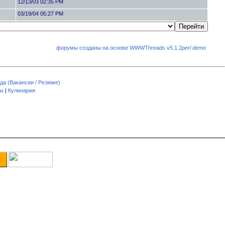
12/13/03 02:35 PM
03/19/04 05:27 PM
форумы созданы на основе WWWThreads v5.1.2
perl demo
да (Вакансии / Резюме)
пы
|
Кулинария