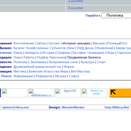
Cucumber
Cucumber
Перейти к
ожения:
Изготовление Сайтов
|
Хостинг
| Интернет реклама |
Магазин (Розница
/
Опт)
Бизнес:
Каталог Хозяйственных Субъектов (New
/
Old)
|
Доска Объявлений
|
Биржа тру
ечения:
Юмор
|
Анекдоты
|
Истории
|
Графика (Заставки / Анимация)
|
Игры
|
Гороско
ндации:
Поиск Работы
|
Подбор Персонала
| Продвижение Бизнеса
овости:
Политика
|
Экономика
|
Вооруженные силы
|
Культура
|
Спорт
бщение:
Дружелюбный романтичный чат
|
Форум
мация:
Мистика
|
Воинские Искусства Мира
|
Веб Мастеру
Поиск:
Информации
|
Рефератов
|
Музыки
|
Софта
admin@ribca.net
Design:
WonderWorker
http://Ribca.Net