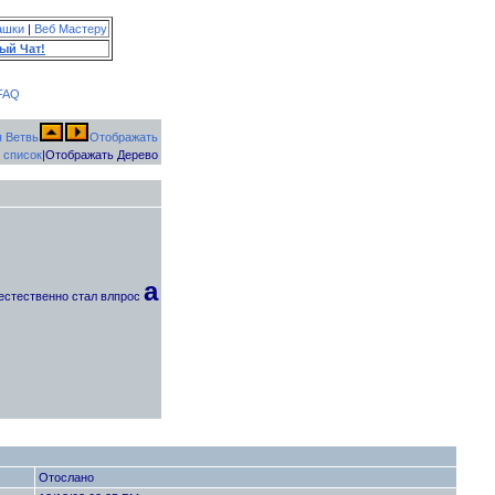
ашки
|
Веб Мастеру
ый Чат!
FAQ
Отображать
 список
|Отображать Дерево
а
 естественно стал влпрос
Отослано