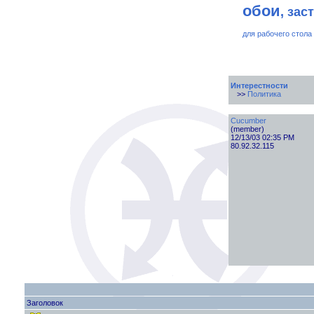
обои
, зас
для рабочего стола
Интерестности
>>
Политика
Cucumber
(member)
12/13/03 02:35 PM
80.92.32.115
Заголовок