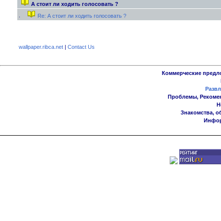
А стоит ли ходить голосовать ?
Re: А стоит ли ходить голосовать ?
wallpaper.ribca.net
|
Contact Us
Коммерческие предл
Развл
Проблемы, Рекоме
Н
Знакомства, о
Инфор