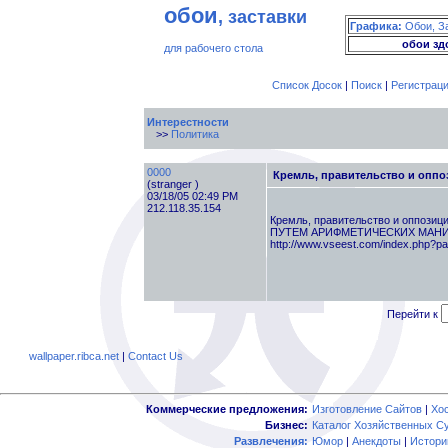
обои
, заставки
Графика:
Обои, З
обои зд
для рабочего стола
Список Досок
|
Поиск
|
Регистрац
Интерестности
>>
Политика
0000
Кремль, правительство и оппо
(stranger )
03/18/05 02:49 PM
212.118.35.154
Кремль, правительство и оппозици
ПУТЕМ АРИФМЕТИЧЕСКИХ МАНИПУЛ
http://www.vseest.com/index.php?p
Перейти к
wallpaper.ribca.net
|
Contact Us
Коммерческие предложения:
Изготовление Сайтов
|
Хо
Бизнес:
Каталог Хозяйственных С
Развлечения:
Юмор
|
Анекдоты
|
Истори