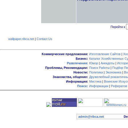
Перейти к
wallpaper.ribca.net
|
Contact Us
Коммерческие предложения:
Изготовление Сайтов
|
Хо
Бизнес:
Каталог Хозяйственных С
Развлечения:
Юмор
|
Анекдоты
|
Истори
Проблемы, Рекомендации:
Поиск Работы
|
Подбор Пе
Новости:
Политика
|
Экономика
|
Во
Знакомства, общение:
Дружелюбный романтичны
Информация:
Мистика
|
Воинские Искус
Поиск:
Информации
|
Рефератов
admin@ribca.net
Desig