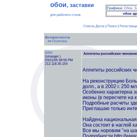
обои
, заставки
Графика:
Обои, З
обои зд
для рабочего стола
Список Досок
|
Поиск
|
Регистрац
Интерестности
>>
Политика
0000
Аппетиты российских чиновник
(stranger )
03/21/05 08:56 PM
212.118.35.154
Аппетиты российских чи
На реконструкцию Больш
долл., а в 2002 г. 250 м
Особенно характерна 
иконы (в пересчете на кв
Подробные расчеты здес
Приглашаю только инте
Найдена национальная 
Она состоит в наглой х
Все мы норовим "на ша
Подробности http://www