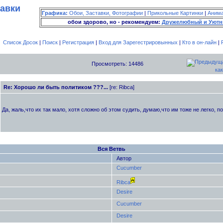
тавки
Графика:
Обои, Заставки, Фотографии
|
Прикольные Картинки
|
Аним
обои здорово, но - рекомендуем:
Дружелюбный и Уютн
Список Досок
|
Поиск
|
Регистрация
|
Вход для Зарегестрировынных
|
Кто в он-лайн
|
Просмотреть: 14486
как
Re: Хорошо ли быть политиком ???...
[re: Ribca]
Да, жаль,что их так мало, хотя сложно об этом судить, думаю,что им тоже не легко, по
Вся Ветвь
Автор
Cucumber
Ribca
Desire
Cucumber
Desire