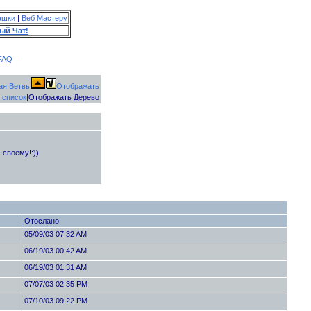
ашки
|
Веб Мастеру
ый Чат!
FAQ
Отображать
 список
|Отображать Дерево
-своему!:))
Отослано
05/09/03 07:32 AM
06/19/03 00:42 AM
06/19/03 01:31 AM
07/07/03 02:35 PM
07/10/03 09:22 PM