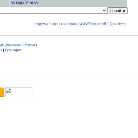
06/13/03 05:26 AM
форумы созданы на основе WWWThreads v5.1.2
perl demo
да (Вакансии / Резюме)
пы
|
Кулинария