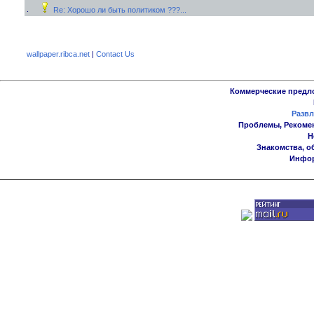
Re: Хорошо ли быть политиком ???...
wallpaper.ribca.net
|
Contact Us
Коммерческие предл
Развл
Проблемы, Рекоме
Н
Знакомства, о
Инфор