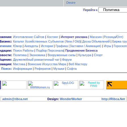
Desire
Перейти к
ожения:
Изготовление Сайтов
|
Хостинг
| Интернет реклама |
Магазин (Розница
/
Опт)
Бизнес:
Каталог Хозяйственных Субъектов (New
/
Old)
|
Доска Объявлений
|
Биржа тру
ечения:
Юмор
|
Анекдоты
|
Истории
|
Графика (Заставки / Анимация)
|
Игры
|
Гороско
ндации:
Поиск Работы
|
Подбор Персонала
| Продвижение Бизнеса
овости:
Политика
|
Экономика
|
Вооруженные силы
|
Культура
|
Спорт
бщение:
Дружелюбный романтичный чат
|
Форум
мация:
Мистика
|
Воинские Искусства Мира
|
Веб Мастеру
Поиск:
Информации
|
Рефератов
|
Музыки
|
Софта
admin@ribca.net
Design:
WonderWorker
http://Ribca.Net