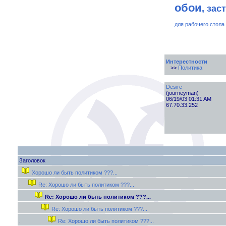
обои
, зас
для рабочего стола
Интерестности
>>
Политика
Desire
(journeyman)
06/19/03 01:31 AM
67.70.33.252
Заголовок
Хорошо ли быть политиком ???...
Re: Хорошо ли быть политиком ???...
Re: Хорошо ли быть политиком ???...
Re: Хорошо ли быть политиком ???...
Re: Хорошо ли быть политиком ???...