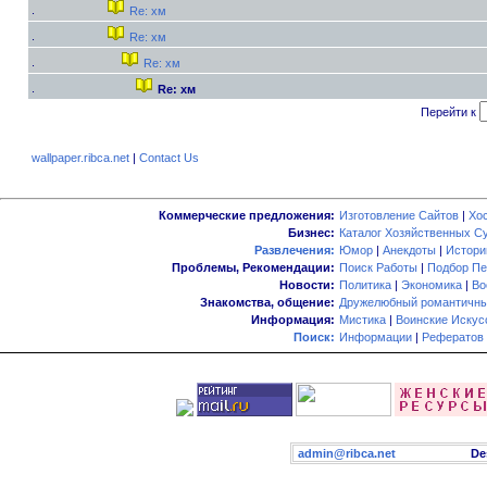
Re: хм
Re: хм
Re: хм
Re: хм
Перейти к
wallpaper.ribca.net
|
Contact Us
Коммерческие предложения:
Изготовление Сайтов
|
Хо
Бизнес:
Каталог Хозяйственных С
Развлечения:
Юмор
|
Анекдоты
|
Истори
Проблемы, Рекомендации:
Поиск Работы
|
Подбор Пе
Новости:
Политика
|
Экономика
|
Во
Знакомства, общение:
Дружелюбный романтичны
Информация:
Мистика
|
Воинские Искус
Поиск:
Информации
|
Рефератов
admin@ribca.net
Desig