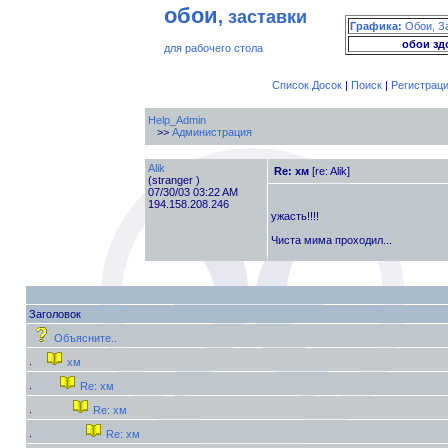
обои
, заставки
Графика:
Обои, З
обои зд
для рабочего стола
Список Досок
|
Поиск
|
Регистрац
Help_Admin
>>
Администрация
Alik
Re: хм
[re: Alik]
(stranger )
07/30/03 03:22 AM
194.158.208.246
ужасть!!!!
Чиста мима проходил...
Заголовок
Объясните..
хм
Re: хм
Re: хм
Re: хм