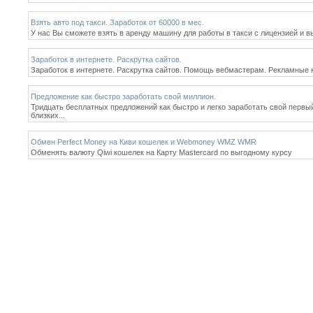
Взять авто под такси. Заработок от 60000 в мес.
У нас Вы сможете взять в аренду машину для работы в такси с лицензией и в
Заработок в интернете. Раскрутка сайтов.
Заработок в интернете. Раскрутка сайтов. Помощь вебмастерам. Рекламные к
Предложение как быстро заработать свой миллион.
Тридцать бесплатных предложений как быстро и легко заработать свой первы
близких...
Обмен Perfect Money на Киви кошелек и Webmoney WMZ WMR
Обменять валюту Qiwi кошелек на Карту Mastercard по выгодному курсу