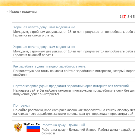
< Назад к разделам
1
[2]
3
4
5
Хорошая оплата девушкам моделям ню
Молодым, стройным девушкам, от 18-ти лет, предлагается попробовать себя 
Гарантия высокой оплаты.
Хорошая оплата девушкам моделям ню
Молодым, стройным девушкам, от 18-ти лет, предлагается попробовать себя 
Гарантия высокой оплаты.
Как заработать деньги видео, заработок в нете.
Приветствую вас гость на моем сайте о заработке в интернете, который вер
прибыли.
Портал Фабрика удачи предлагает заработки через интернет без вложений
На нашем сайте Вы найдете секреты и инструкции по заработку в сети без д
получения денег в интернете!
Почтовики
На сайте pochtoviki.jimdo.com рассказано как заработать на кликах любому ч
на кликах - это заработок за клики по ссылкам для перехода и просмотра сай
Работа на дому - Домашний
Работа на дому - Домашний бизнес. Работа дома - заработо
бизнес п