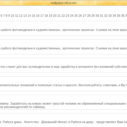
wallpaper.ribca.net
6
7
8
9
10
11
12
13
14
15
16
17
18
19
20
21
22
23
24
25
26
27
28
29
30
31
32
33
34
35
36
3
в работе фотомоделью в художественных, эротических проектах. Съемки на лоне краси
в работе фотомоделью в художественных, эротических проектах. Съемки на лоне краси
оятно станет для вас путеводителем в мир заработка в интернете без вложений собс
ополнительных вложений и полезные статьи о красоте. Воспользуйтесь советами, и Вы
еловеку. Заработать на кликах может простой человек не обременённый специальными з
тов рекламодателей по таймеру.
к. Работа дома - Агентство - Домашний бизнес и Работа на дому - представляет Вам