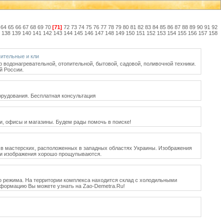
64
65
66
67
68
69
70
[71]
72
73
74
75
76
77
78
79
80
81
82
83
84
85
86
87
88
89
90
91
92
138
139
140
141
142
143
144
145
146
147
148
149
150
151
152
153
154
155
156
157
158
пительные и кли
р водонагревательной, отопительной, бытовой, садовой, поливочной техники.
й России.
орудования. Бесплатная консультация
ки, офисы и магазины. Будем рады помочь в поиске!
т в мастерских, расположенных в западных областях Украины. Изображения
ами изображения хорошо прощупываются.
о режима. На территории комплекса находится склад с холодильными
нформацию Вы можете узнать на Zao-Demetra.Ru!