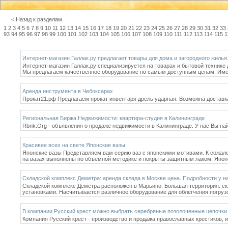
< Назад к разделам
1
2
3
4
5
6
7
8
9
10
11
12
13
14
15
16
17
18
19
20
21
22
23
24
25
26
27
28
29
30
31
32
33
93
94
95
96
97
98
99
100
101
102
103
104
105
106
107
108
109
110
111
112
113
114
115
1
Интернет-магазин Галлак.ру предлагает товары для дома и загородного жилья
Интернет-магазин Галлак.ру специализируется на товарах и бытовой технике 
Мы предлагаем качественное оборудование по самым доступным ценам. Имеет
Аренда инструмента в Чебоксарах
Прокат21.рф Предлагаем прокат инвентаря дрель ударная. Возможна доставк
Региональная Биржа Недвижимости: квартира-студия в Калининграде
Rbnk.Org - объявления о продаже недвижимости в Калининграде. У нас Вы на
Красивее всех на свете Японские вазы
Японские вазы Представляем вам серию ваз с японскими мотивами. К сожале
на вазах выполнены по объемной методике и покрыты защитным лаком. Япон
Складской комплекс Деметра: аренда склада в Москве цена. Подробности у на
Складской комплекс Деметра расположен в Марьино. Большая территория: ск
установками. Насчитывается различное оборудование для облегчения погруз
В компании Русский крест можно выбрать серебряные позолоченные цепочки
Компания Русский крест - производство и продажа православных крестиков, и