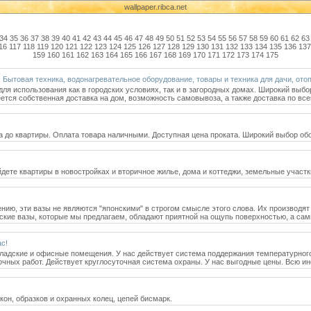
wallpaper.ribca.net
34
35
36
37
38
39
40
41
42
43
44
45
46
47
48
49
50
51
52
53
54
55
56
57
58
59
60
61
62
63
16
117
118
119
120
121
122
123
124
125
126
127
128
129
130
131
132
133
134
135
136
137
159
160
161
162
163
164
165
166
167
168
169
170
171
172
173
174
175
. Бытовая техника, водонагревательное оборудование, товары и техника для дачи, ото
для использования как в городских условиях, так и в загородных домах. Широкий выбо
ся собственная доставка на дом, возможность самовывоза, а также доставка по все
а до квартиры. Оплата товара наличными. Доступная цена проката. Широкий выбор об
йдете квартиры в новостройках и вторичное жилье, дома и коттеджи, земельные участ
нию, эти вазы не являются "японскими" в строгом смысле этого слова. Их производя
ские вазы, которые мы предлагаем, обладают приятной на ощупь поверхностью, а с
с!
ладские и офисные помещения. У нас действует система поддержания температурног
очных работ. Действует круглосуточная система охраны. У нас выгодные цены. Всю и
кон, образков и охранных колец, цепей бисмарк.