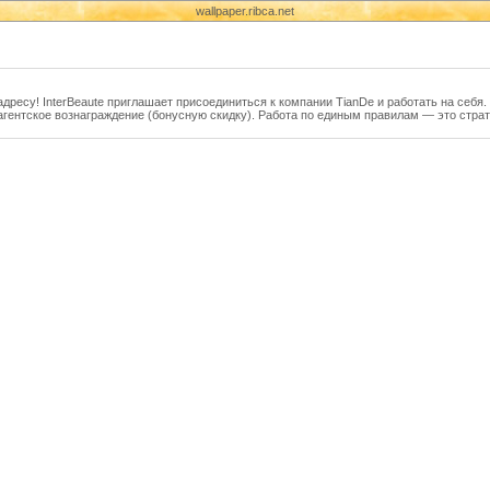
wallpaper.ribca.net
дресу! InterBeaute приглашает присоединиться к компании TianDe и работать на себя
агентское вознаграждение (бонусную скидку). Работа по единым правилам — это стра