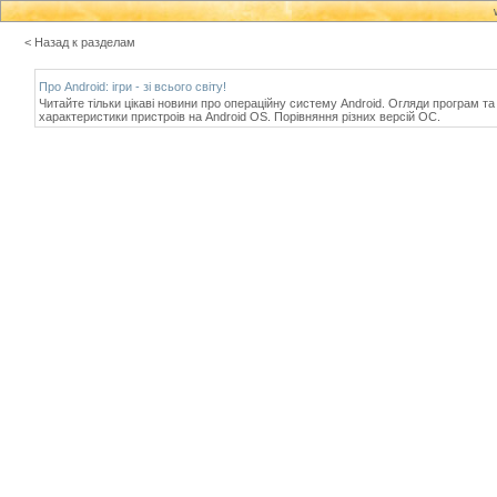
< Назад к разделам
Про Android: iгри - зi всього свiту!
Читайте тiльки цiкавi новини про операцiйну систему Android. Огляди програм та
характеристики пристроiв на Android OS. Порiвняння рiзних версiй ОС.