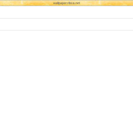
wallpaper.ribca.net