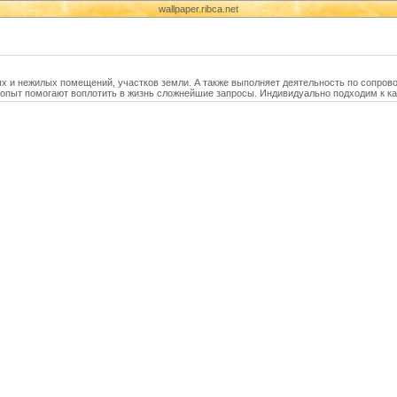
wallpaper.ribca.net
х и нежилых помещений, участков земли. А также выполняет деятельность по сопрово
 опыт помогают воплотить в жизнь сложнейшие запросы. Индивидуально подходим к к