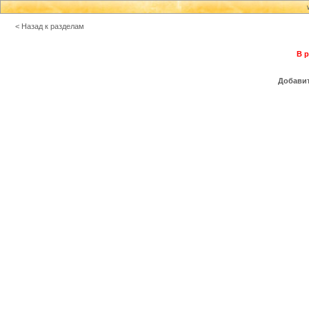
< Назад к разделам
В р
Добавит