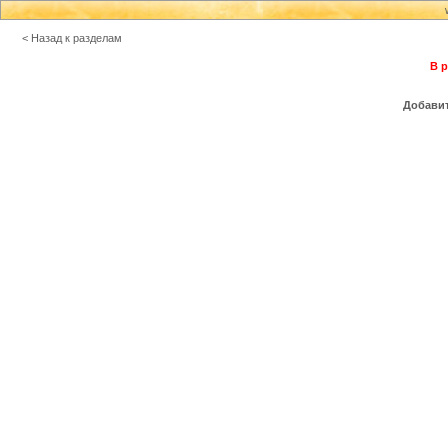
< Назад к разделам
В р
Добавит