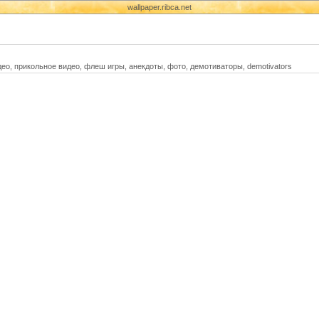
wallpaper.ribca.net
део, прикольное видео, флеш игры, анекдоты, фото, демотиваторы, demotivators