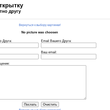
ткрытку
тно другу
Вернуться к выбору картинки!
No picture was choosen
о Друга:
Еmail Вашего Друга:
Ваш email:
щение: