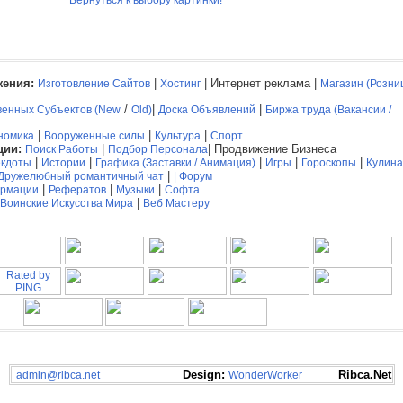
Вернуться к выбору картинки!
ения:
|
| Интернет реклама |
Изготовление Сайтов
Хостинг
Магазин (Розни
/
|
|
венных Субъектов (New
Old)
Доска Объявлений
Биржа труда (Вакансии /
|
|
|
номика
Вооруженные силы
Культура
Спорт
ции:
|
| Продвижение Бизнеса
Поиск Работы
Подбор Персонала
|
|
|
|
|
кдоты
Истории
Графика (Заставки / Анимация)
Игры
Гороскопы
Кулин
|
Дружелюбный романтичный чат
|
Форум
|
|
|
рмации
Рефератов
Музыки
Софта
|
Воинские Искусства Мира
Веб Мастеру
Design:
Ribca.Net
admin@ribca.net
WonderWorker