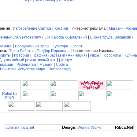
Вернуться к выбору картинки!
ения:
|
| Интернет реклама |
Изготовление Сайтов
Хостинг
Магазин (Розни
/
|
|
венных Субъектов (New
Old)
Доска Объявлений
Биржа труда (Вакансии /
|
|
|
номика
Вооруженные силы
Культура
Спорт
ции:
|
| Продвижение Бизнеса
Поиск Работы
Подбор Персонала
|
|
|
|
|
кдоты
Истории
Графика (Заставки / Анимация)
Игры
Гороскопы
Кулин
|
Дружелюбный романтичный чат
|
Форум
|
|
|
рмации
Рефератов
Музыки
Софта
|
Воинские Искусства Мира
Веб Мастеру
Design:
Ribca.Net
admin@ribca.net
WonderWorker