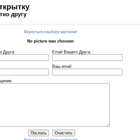
ткрытку
тно другу
Вернуться к выбору картинки!
No picture was choosen
о Друга:
Еmail Вашего Друга:
Ваш email:
щение: