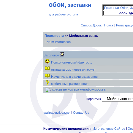
обои
, заставки
Графика:
Обои, З
обои зд
для рабочего стола
Список Досок
|
Поиск
|
Регистрац
Полезности
>>
Мобильная связь
Forum information
Заголовок
Психологический фактор...
отправка смс через интернет
Наушник для сдачи экзаменов
мобильные развлечения
красивые номера мегафон-москва
Перейти к
wallpaper.ribca.net
|
Contact Us
Коммерческие предложения:
Изготовление Сайтов
|
Хо