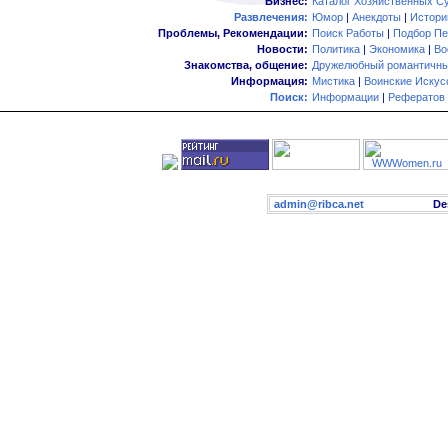
Бизнес:
Каталог Хозяйственных С
Развлечения:
Юмор
|
Анекдоты
|
Истори
Проблемы, Рекомендации:
Поиск Работы
|
Подбор Пе
Новости:
Политика
|
Экономика
|
Во
Знакомства, общение:
Дружелюбный романтичны
Информация:
Мистика
|
Воинские Искус
Поиск:
Информации
|
Рефератов
admin@ribca.net
Desig