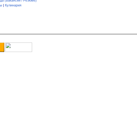
да (Вакансии / Резюме)
пы
|
Кулинария