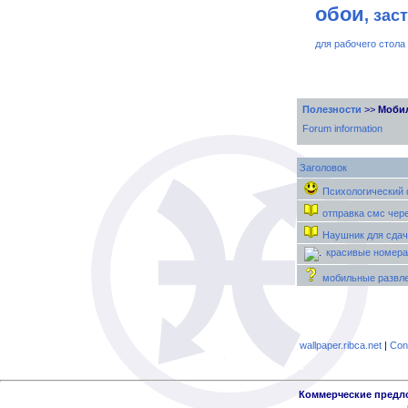
обои
, зас
для рабочего стола
Полезности
>>
Мобил
Forum information
Заголовок
Психологический ф
отправка смс чере
Наушник для сдач
красивые номера
мобильные развл
wallpaper.ribca.net
|
Con
Коммерческие предл