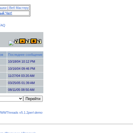
ашки
|
Веб Мастеру
ый Чат!
FAQ
ов
Последнее сообщение
2
10/18/04 10:12 PM
0
10/16/04 09:46 PM
0
11/27/04 03:20 AM
0
03/25/05 01:39 AM
0
08/11/05 08:50 AM
WWThreads v5.1.2
perl demo