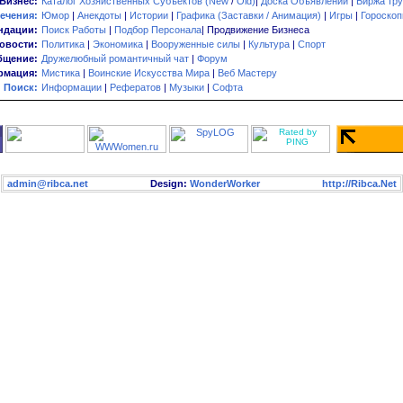
Бизнес:
Каталог Хозяйственных Субъектов (New
/
Old)
|
Доска Объявлений
|
Биржа тру
ечения:
Юмор
|
Анекдоты
|
Истории
|
Графика (Заставки / Анимация)
|
Игры
|
Гороско
ндации:
Поиск Работы
|
Подбор Персонала
| Продвижение Бизнеса
овости:
Политика
|
Экономика
|
Вооруженные силы
|
Культура
|
Спорт
бщение:
Дружелюбный романтичный чат
|
Форум
мация:
Мистика
|
Воинские Искусства Мира
|
Веб Мастеру
Поиск:
Информации
|
Рефератов
|
Музыки
|
Софта
admin@ribca.net
Design:
WonderWorker
http://Ribca.Net