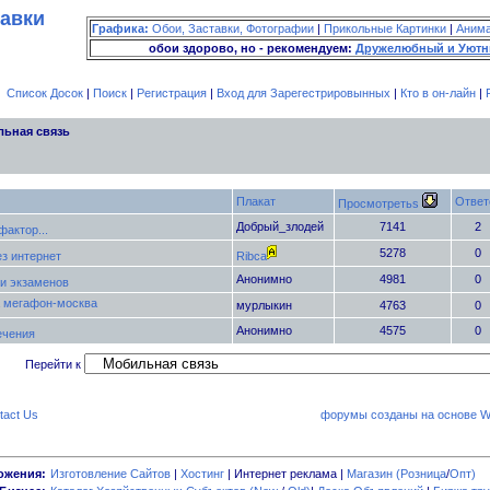
тавки
Графика:
Обои, Заставки, Фотографии
|
Прикольные Картинки
|
Аним
обои здорово, но - рекомендуем:
Дружелюбный и Уютн
Список Досок
|
Поиск
|
Регистрация
|
Вход для Зарегестрировынных
|
Кто в он-лайн
|
ьная связь
Плакат
Ответ
Просмотретьs
Добрый_злодей
7141
актор...
5278
з интернет
Ribca
Анонимно
4981
и экзаменов
 мегафон-москва
мурлыкин
4763
Анонимно
4575
ечения
Перейти к
tact Us
форумы созданы на основе W
ожения:
Изготовление Сайтов
|
Хостинг
| Интернет реклама |
Магазин (Розница
/
Опт)