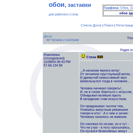
обои
, заставки
Графика:
Обои, З
обои зд
для рабочего стола
Список Досок
|
Поиск
|
Регистрац
Досуг
Thr
>>
Читаем и смотрим
Pages in 
Извилинка
Стихи
(Unregistered)
11/08/04 08:43 PM
57.66.134.99
...А началом явился испуг
От нечаянно хрустнувшей ветки...
И дремучий немыслимый звук
Шевельнулся тогда в человеке...
Человек начинал говорить!..
И, не в силах бороться с искусом,
Обнаружил великую прыть
В овладении этим искусством.
Он придумывал тысячи тем,
Упиваясь минутным реваншем.
говори-и-ить! - А о чем и зачем -
Человеку казалось не важным.
Он смолкал по ночам, но и тут -
Что ни утро - в поту просыпаясь,
Он пугался безмолвных минут