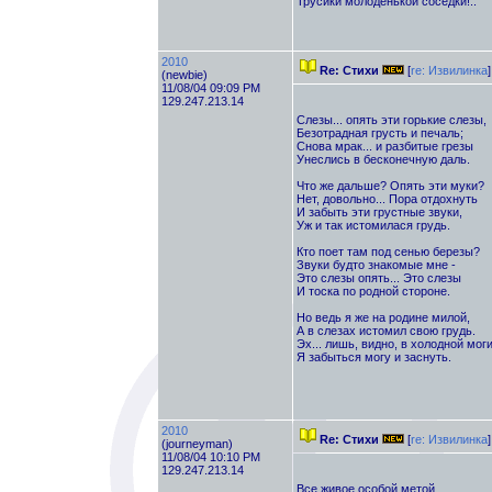
Трусики молоденькой соседки!..
2010
Re: Стихи
[
re: Извилинка
]
(newbie)
11/08/04 09:09 PM
129.247.213.14
Слезы... опять эти горькие слезы,
Безотрадная грусть и печаль;
Снова мрак... и разбитые грезы
Унеслись в бесконечную даль.
Что же дальше? Опять эти муки?
Нет, довольно... Пора отдохнуть
И забыть эти грустные звуки,
Уж и так истомилася грудь.
Кто поет там под сенью березы?
Звуки будто знакомые мне -
Это слезы опять... Это слезы
И тоска по родной стороне.
Но ведь я же на родине милой,
А в слезах истомил свою грудь.
Эх... лишь, видно, в холодной мог
Я забыться могу и заснуть.
2010
Re: Стихи
[
re: Извилинка
]
(journeyman)
11/08/04 10:10 PM
129.247.213.14
Все живое особой метой