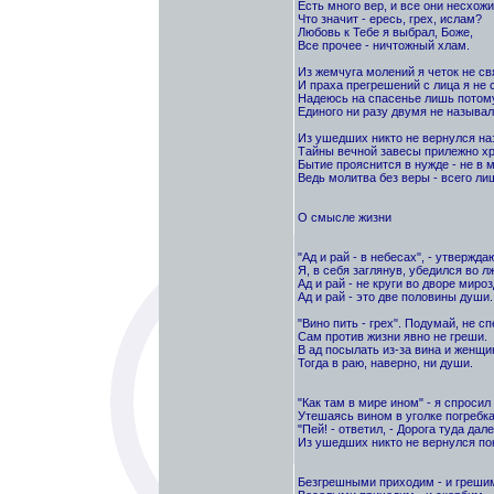
Есть много вер, и все они несхожи.
Что значит - ересь, грех, ислам?
Любовь к Тебе я выбрал, Боже,
Все прочее - ничтожный хлам.
Из жемчуга молений я четок не св
И праха прегрешений с лица я не 
Надеюсь на спасенье лишь потому
Единого ни разу двумя не называл
Из ушедших никто не вернулся наз
Тайны вечной завесы прилежно хр
Бытие прояснится в нужде - не в 
Ведь молитва без веры - всего ли
О смысле жизни
"Ад и рай - в небесах", - утвержда
Я, в себя заглянув, убедился во лж
Ад и рай - не круги во дворе мироз
Ад и рай - это две половины души.
"Вино пить - грех". Подумай, не с
Сам против жизни явно не греши.
В ад посылать из-за вина и женщи
Тогда в раю, наверно, ни души.
"Как там в мире ином" - я спросил
Утешаясь вином в уголке погребка
"Пей! - ответил, - Дорога туда дале
Из ушедших никто не вернулся пок
Безгрешными приходим - и греши