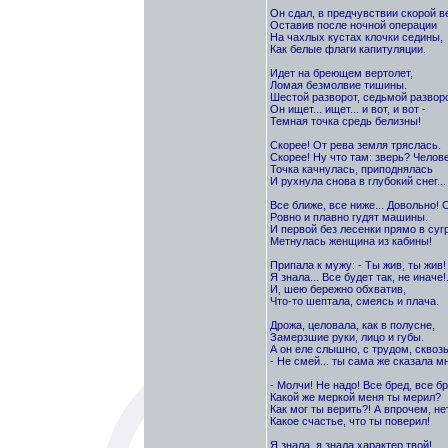
Он сдал, в предчувствии скорой в
Оставив после ночной операции
На чахлых кустах клочки седины,
Как белые флаги капитуляции.
Идет на бреющем вертолет,
Ломая безмолвие тишины.
Шестой разворот, седьмой разворо
Он ищет... ищет... и вот, и вот -
Темная точка средь белизны!
Скорее! От рева земля тряслась.
Скорее! Ну что там: зверь? Челов
Точка качнулась, приподнялась
И рухнула снова в глубокий снег...
Все ближе, все ниже... Довольно! 
Ровно и плавно гудят машины.
И первой без лесенки прямо в суг
Метнулась женщина из кабины!
Припала к мужу: - Ты жив, ты жив!
Я знала... Все будет так, не иначе!.
И, шею бережно обхватив,
Что-то шептала, смеясь и плача.
Дрожа, целовала, как в полусне,
Замерзшие руки, лицо и губы.
А он еле слышно, с трудом, сквозь
- Не смей... ты сама же сказала мн
- Молчи! Не надо! Все бред, все бр
Какой же меркой меня ты мерил?
Как мог ты верить?! А впрочем, нет
Какое счастье, что ты поверил!
Я знала, я знала характер твой!