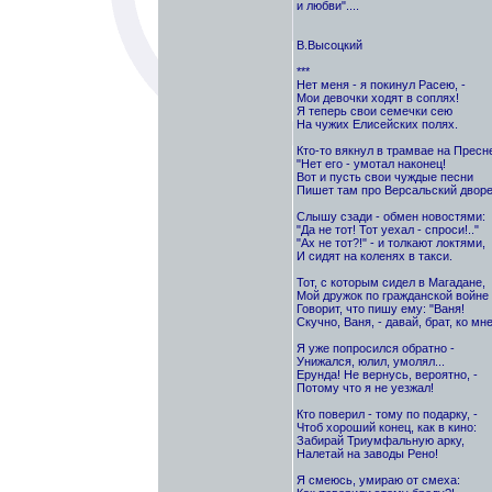
и любви"....
В.Высоцкий
***
Нет меня - я покинул Расею, -
Мои девочки ходят в соплях!
Я теперь свои семечки сею
На чужих Елисейских полях.
Кто-то вякнул в трамвае на Пресн
"Нет его - умотал наконец!
Вот и пусть свои чуждые песни
Пишет там про Версальский дворе
Слышу сзади - обмен новостями:
"Да не тот! Тот уехал - спроси!.."
"Ах не тот?!" - и толкают локтями,
И сидят на коленях в такси.
Тот, с которым сидел в Магадане,
Мой дружок по гражданской войне 
Говорит, что пишу ему: "Ваня!
Скучно, Ваня, - давай, брат, ко мне
Я уже попросился обратно -
Унижался, юлил, умолял...
Ерунда! Не вернусь, вероятно, -
Потому что я не уезжал!
Кто поверил - тому по подарку, -
Чтоб хороший конец, как в кино:
Забирай Триумфальную арку,
Налетай на заводы Рено!
Я смеюсь, умираю от смеха: