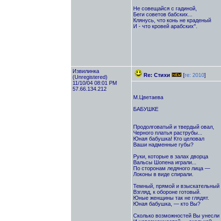
Не совещайся с гадиной,
Беги советов бабских...
Клянусь, что конь не краденый
И - что кровей арабских".
Извилинка
Re: Стихи
[
re: 2010
]
(Unregistered)
11/10/04 08:01 PM
57.66.134.212
М.Цветаева
БАБУШКЕ
Продолговатый и твердый овал,
Черного платья раструбы...
Юная бабушка! Кто целовал
Ваши надменные губы?
Руки, которые в залах дворца
Вальсы Шопена играли...
По сторонам ледяного лица —
Локоны в виде спирали.
Темный, прямой и взыскательный 
Взгляд, к обороне готовый.
Юные женщины так не глядят.
Юная бабушка, — кто Вы?
Сколько возможностей Вы унесли