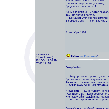
И невозможностей — сколько? —
В ненасытимую прорву земли,
Двадцатилетняя полька!
День был невинен, и ветер был св
Темные звезды погасли.
— Бабушка! Этот жестокий мятеж
В сердце моем — не от Вас ли?..
4 сентября 1914
Извилинка
Рубаи
[
re: Извилинка
]
(Unregistered)
11/10/04 11:58 PM
57.66.134.51
Омар Хайям
Чтоб мудро жизнь прожить, знать 
Два правила запомни для начала..
Ты лучше голодай, чем что попало 
И лучше будь один, чем вместе с к
"Надо жить, - нам внушают, - в пос
"Как живете вы - так и воскреснете
Я с подругой и чашей вина неразл
Чтобы так и проснуться на страшн
Волшебства о любви болтовня ли