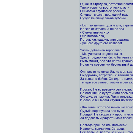
О, как я страдала, встречая пламя
Твоих горячих восточных глаз. -
Он молча слушал ее рассказ,
Слушал, может, последний раз,
Сухую былинку зажав зубами.
- Вот так целый год я лгала, скрыв
Но это от страха, а не со зла.
- Скажи мне имя!..-
Она помолчала,
Потом, как ударив, имя сказала,
Лучшего друга его назвала!
Затем добавила торопливо:
- Мы улетаем на днях на юг.
Здесь трудно нам было бы жить с
Быть может, все это не так красив
Но он не совсем уж бесчестный др
Он просто не смел бы, не мог, как 
Выдержать, встретясь с твоими гл
За сына не бойся. Он едет с нами.
Теперь все заново: жизнь и семья.
Прости. Не ко времени эти слова.
Но больше не будет иного времени
Он слушает молча. Горит голова...
И словно бы молот стучит по темен
- Как жаль, что тебе ничем не по
Судьба перепутала все пути.
Прощай! Не сердись и прости, ес
За подлость и радость мою прости
Полгода прошло или полчаса?
Наверно, кончились батареи.
Все дальше, все тише шумы... голо