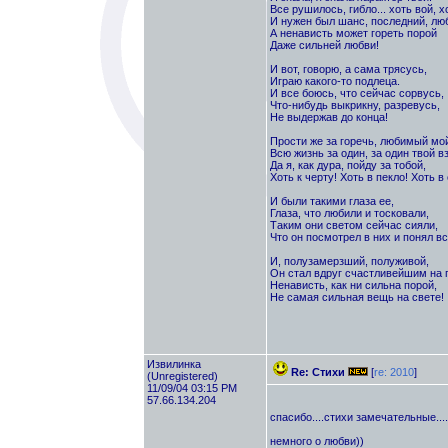
Все рушилось, гибло... хоть вой, х
И нужен был шанс, последний, лю
А ненависть может гореть порой
Даже сильней любви!
И вот, говорю, а сама трясусь,
Играю какого-то подлеца.
И все боюсь, что сейчас сорвусь,
Что-нибудь выкрикну, разревусь,
Не выдержав до конца!
Прости же за горечь, любимый мой
Всю жизнь за один, за один твой вз
Да я, как дура, пойду за тобой,
Хоть к черту! Хоть в пекло! Хоть в
И были такими глаза ее,
Глаза, что любили и тосковали,
Таким они светом сейчас сияли,
Что он посмотрел в них и понял вс
И, полузамерзший, полуживой,
Он стал вдруг счастливейшим на 
Ненависть, как ни сильна порой,
Не самая сильная вещь на свете!
Извилинка
Re: Стихи
[
re: 2010
]
(Unregistered)
11/09/04 03:15 PM
57.66.134.204
спасибо....стихи замечательные....
немного о любви))