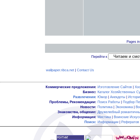
Pages in 
Перейти к
wallpaper.ribca.net
|
Contact Us
Коммерческие предложения:
Изготовление Сайтов
|
Хо
Бизнес:
Каталог Хозяйственных С
Развлечения:
Юмор
|
Анекдоты
|
Истори
Проблемы, Рекомендации:
Поиск Работы
|
Подбор Пе
Новости:
Политика
|
Экономика
|
Во
Знакомства, общение:
Дружелюбный романтичны
Информация:
Мистика
|
Воинские Искус
Поиск:
Информации
|
Рефератов