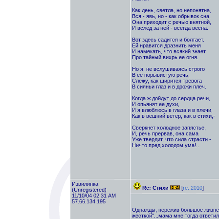
Как день, светла, но непонятна,
Вся - явь, но - как обрывок сна,
Она приходит с речью внятной,
И вслед за ней - всегда весна.
Вот здесь садится и болтает.
Ей нравится дразнить меня
И намекать, что всякий знает
Про тайный вихрь ее огня.
Но я, не вслушиваясь строго
В ее порывистую речь,
Слежу, как ширится тревога
В сияньи глаз и в дрожи плеч.
Когда ж дойдут до сердца речи,
И опьянят ее духи,
И я влюблюсь в глаза и в плечи,
Как в вешний ветер, как в стихи,-
Сверкнет холодное запястье,
И, речь прервав, она сама
Уже твердит, что сила страсти -
Ничто пред холодом ума!..
Извилинка
Re: Стихи
[
re: 2010
]
(Unregistered)
11/10/04 02:31 AM
57.66.134.195
Однажды, пережив большое жизненн
жесткой"...мама мне тогда ответил