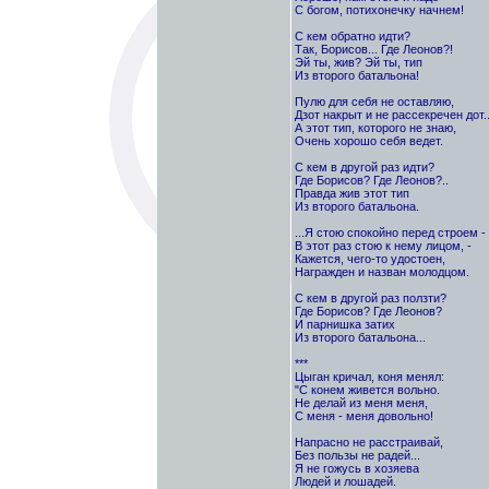
С богом, потихонечку начнем!
С кем обратно идти?
Так, Борисов... Где Леонов?!
Эй ты, жив? Эй ты, тип
Из второго батальона!
Пулю для себя не оставляю,
Дзот накрыт и не рассекречен дот..
А этот тип, которого не знаю,
Очень хорошо себя ведет.
С кем в другой раз идти?
Где Борисов? Где Леонов?..
Правда жив этот тип
Из второго батальона.
...Я стою спокойно перед строем -
В этот раз стою к нему лицом, -
Кажется, чего-то удостоен,
Награжден и назван молодцом.
С кем в другой раз ползти?
Где Борисов? Где Леонов?
И парнишка затих
Из второго батальона...
***
Цыган кричал, коня менял:
"С конем живется вольно.
Не делай из меня меня,
С меня - меня довольно!
Напрасно не расстраивай,
Без пользы не радей...
Я не гожусь в хозяева
Людей и лошадей.