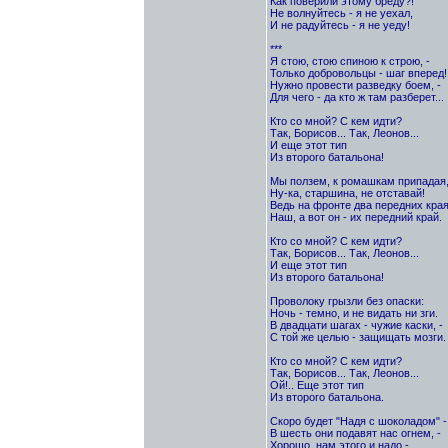
Как поверили этому бреду?!
Не волнуйтесь - я не уехал,
И не радуйтесь - я не уеду!
***
Я стою, стою спиною к строю, -
Только добровольцы - шаг вперед!
Нужно провести разведку боем, -
Для чего - да кто ж там разберет...
Кто со мной? С кем идти?
Так, Борисов... Так, Леонов...
И еще этот тип
Из второго батальона!
Мы ползем, к ромашкам припадая,
Ну-ка, старшина, не отставай!
Ведь на фронте два передних края
Наш, а вот он - их передний край.
Кто со мной? С кем идти?
Так, Борисов... Так, Леонов...
И еще этот тип
Из второго батальона!
Проволоку грызли без опаски:
Ночь - темно, и не видать ни зги.
В двадцати шагах - чужие каски, -
С той же целью - защищать мозги.
Кто со мной? С кем идти?
Так, Борисов... Так, Леонов...
Ой!.. Еще этот тип
Из второго батальона.
Скоро будет "Надя с шоколадом" -
В шесть они подавят нас огнем, -
Хорошо, нам этого и надо -