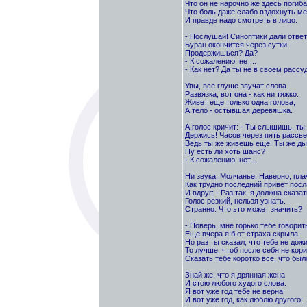
Что он не нарочно же здесь погиба
Что боль даже слабо вздохнуть м
И правде надо смотреть в лицо.
- Послушай! Синоптики дали ответ
Буран окончится через сутки.
Продержишься? Да?
- К сожалению, нет...
- Как нет? Да ты не в своем рассуд
Увы, все глуше звучат слова.
Развязка, вот она - как ни тяжко.
Живет еще только одна голова,
А тело - остывшая деревяшка.
А голос кричит: - Ты слышишь, т
Держись! Часов через пять рассве
Ведь ты же живешь еще! Ты же д
Ну есть ли хоть шанс?
- К сожалению, нет...
Ни звука. Молчанье. Наверно, пла
Как трудно последний привет посл
И вдруг: - Раз так, я должна сказать
Голос резкий, нельзя узнать.
Странно. Что это может значить?
- Поверь, мне горько тебе говорит
Еще вчера я б от страха скрыла.
Но раз ты сказал, что тебе не дожи
То лучше, чтоб после себя не кори
Сказать тебе коротко все, что был
Знай же, что я дрянная жена
И стою любого худого слова.
Я вот уже год тебе не верна
И вот уже год, как люблю другого!