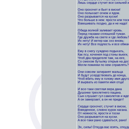
Лишь сердце стучит все сильней и
Оно грохочет и бьет в виски!
Оно полыхает огнем и ядом.
Оно разрывается на куски!
Что больше в нем: ярости или тос
Взвешивать поздно, да и не надо!
Обида волной заливает кровь.
Перед глазами сплошной туман.
Где дружба на свете и где любовь
Их нету! И ветер как эхо вновь:
Их нету! Все подлость и все обман
Ему в снегу суждено подыхать,
Как псу, коченея под стоны вьюги,
Чтоб два предателя там, на юге,
Со смехом бутылку открыв на дос
Могли поминки по нем справлять?
Они совсем затиранят мальца
И будут усердствовать до конца,
Чтоб вбить ему в голову имя друго
И вырвать из памяти имя отца!
И все-таки светлая вера дана
Душонке трехлетнего пацана.
Сын слушает гул самолетов и ждет
А он замерзает, а он не придет!
Сердце грохочет, стучит в виски,
Взведенное, словно курок нагана.
От нежности, ярости и тоски
Оно разрывается на куски.
А все-таки рано сдаваться, рано!
Эх, силы! Откуда вас взять, откуд