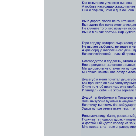
Как остывшие угли огня лишена.
А любовь настоящая жарко пылает
Сна и отдыха, ночи и дня лишена.
Вы в дороге любви не гоните коня 
Вы падете без сил к окончанию дн
Не кляните того, кто измучен любо
Вы не в силах постичь жар чужого 
Горе сердцу, которое льда холодне
Не пылает любовью, не знает о не
А для сердца влюбленного день, 
Без возлюбленной, - самый пропащ
Благородство и подлость, отвага и
Все с рожденья заложено в наших 
Мы до смерти не станем ни лучше,
Мы такие, какими нас создал Алла
Душегуб и меня почитал душегубо
Как проникся он сим заблужденье
Он не то чтоб прилгнул, он в свой
И увидел - себя! - в этом зеркале 
Душой ты безбожник с Писаньем в
Хоть вызубрил буковки в каждой с
Без толку ты оземь башкой ударя
Ударь лучше оземь всем тем, что 
Если мельницу, баню, роскошный 
Получает в подарок дурак и подле
А достойный идет в кабалу из-за х
Мне плевать на твою справедливос