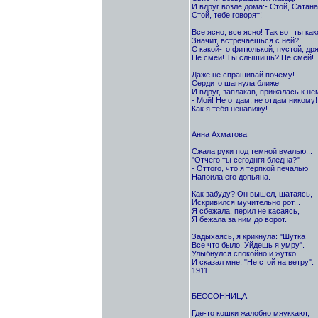
И вдруг возле дома:- Стой, Сатана
Стой, тебе говорят!
Все ясно, все ясно! Так вот ты как
Значит, встречаешься с ней?!
С какой-то фитюлькой, пустой, др
Не смей! Ты слышишь? Не смей!
Даже не спрашивай почему! -
Сердито шагнула ближе
И вдруг, заплакав, прижалась к не
- Мой! Не отдам, не отдам никому!
Как я тебя ненавижу!
Анна Ахматова
Сжала руки под темной вуалью...
"Отчего ты сегоднгя бледна?"
- Оттого, что я терпкой печалью
Напоила его допьяна.
Как забуду? Он вышел, шатаясь,
Искривился мучительно рот...
Я сбежала, перил не касаясь,
Я бежала за ним до ворот.
Задыхаясь, я крикнула: "Шутка
Все что было. Уйдешь я умру".
Улыбнулся спокойно и жутко
И сказал мне: "Не стой на ветру".
1911
БЕССОННИЦА
Где-то кошки жалобно мяуккают,