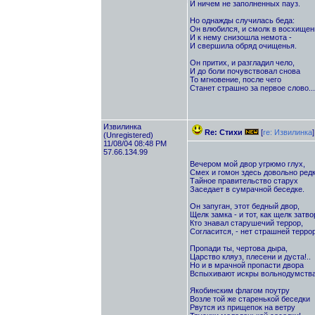
И ничем не заполненных пауз.
Но однажды случилась беда:
Он влюбился, и смолк в восхищень
И к нему снизошла немота -
И свершила обряд очищенья.
Он притих, и разгладил чело,
И до боли почувствовал снова
То мгновение, после чего
Станет страшно за первое слово...
Извилинка
Re: Стихи
[
re: Извилинка
]
(Unregistered)
11/08/04 08:48 PM
57.66.134.99
Вечером мой двор угрюмо глух,
Смех и гомон здесь довольно редк
Тайное правительство старух
Заседает в сумрачной беседке.
Он запуган, этот бедный двор,
Щелк замка - и тот, как щелк затво
Кто знавал старушечий террор,
Согласится, - нет страшней террор
Пропади ты, чертова дыра,
Царство кляуз, плесени и дуста!..
Но и в мрачной пропасти двора
Вспыхивают искры вольнодумства
Якобинским флагом поутру
Возле той же старенькой беседки
Рвутся из прищепок на ветру