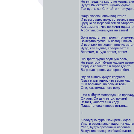
Но тут ведь на карту не жизнь, а ч
Чудо? Вы скажете, нужно чудо?
Так пусть же! Считайте, что чудо е
Надо любою ценой подняться
И всем существом, устремясь впе
Грудью от мерзлой земли оторвать
Как самолет, что не хочет сдавать
А сбитый, снова идет на взлет!
Боль подступает такая, что кажетс
Замертво рухнешь назад, ничком!
И все-таки он, хрипя, поднимается
Чудо, как видите, совершается!
Впрочем, о чуде потом, потом...
Швыряет буран ледяную соль,
Но тело горит, будто жарким летом
Сердце колотится в горле где-то,
Багровая ярость да черная боль!
Вдали сквозь дикую карусель
Глаза мальчишки, что верно ждут,
Они большие, во всю метель,
Они, как компас, его ведут!
- Не выйдет! Неправда, не пропаду
Он жив. Он двигается, ползет!
Встает, качается на ходу,
Падает снова и вновь встает...
II
К полудню буран захирел и сдал.
Упал и рассыпался вдруг на части
Упал, будто срезанный наповал,
Выпустив солнце из белой пасти.