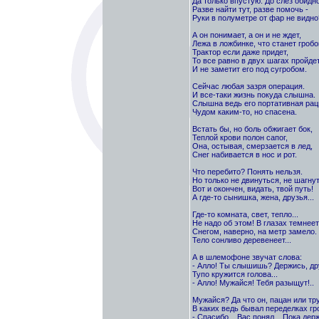
Да только впустую. До слез обидно
Разве найти тут, разве помочь -
Руки в полуметре от фар не видно
А он понимает, а он и не ждет,
Лежа в ложбинке, что станет гробо
Трактор если даже придет,
То все равно в двух шагах пройде
И не заметит его под сугробом.
Сейчас любая зазря операция.
И все-таки жизнь покуда слышна.
Слышна ведь его портативная рац
Чудом каким-то, но спасена.
Встать бы, но боль обжигает бок,
Теплой крови полон сапог,
Она, остывая, смерзается в лед,
Снег набивается в нос и рот.
Что перебито? Понять нельзя.
Но только не двинуться, не шагнут
Вот и окончен, видать, твой путь!
А где-то сынишка, жена, друзья...
Где-то комната, свет, тепло...
Не надо об этом! В глазах темнеет.
Снегом, наверно, на метр замело.
Тело сонливо деревенеет...
А в шлемофоне звучат слова:
- Алло! Ты слышишь? Держись, др
Тупо кружится голова...
- Алло! Мужайся! Тебя разыщут!..
Мужайся? Да что он, пацан или тр
В каких ведь бывал переделках гр
- Спасибо... Вас понял... Пока держ