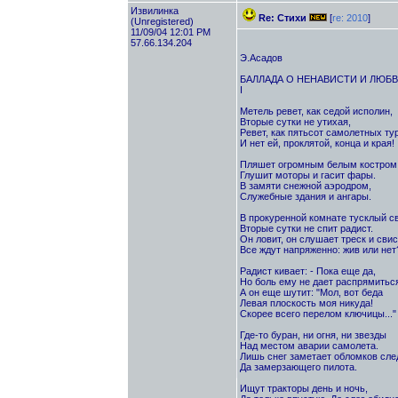
Извилинка
Re: Стихи
[
re: 2010
]
(Unregistered)
11/09/04 12:01 PM
57.66.134.204
Э.Асадов
БАЛЛАДА О НЕНАВИСТИ И ЛЮБ
I
Метель ревет, как седой исполин,
Вторые сутки не утихая,
Ревет, как пятьсот самолетных ту
И нет ей, проклятой, конца и края!
Пляшет огромным белым костром
Глушит моторы и гасит фары.
В замяти снежной аэродром,
Служебные здания и ангары.
В прокуренной комнате тусклый св
Вторые сутки не спит радист.
Он ловит, он слушает треск и свис
Все ждут напряженно: жив или нет
Радист кивает: - Пока еще да,
Но боль ему не дает распрямиться
А он еще шутит: "Мол, вот беда
Левая плоскость моя никуда!
Скорее всего перелом ключицы..."
Где-то буран, ни огня, ни звезды
Над местом аварии самолета.
Лишь снег заметает обломков сле
Да замерзающего пилота.
Ищут тракторы день и ночь,