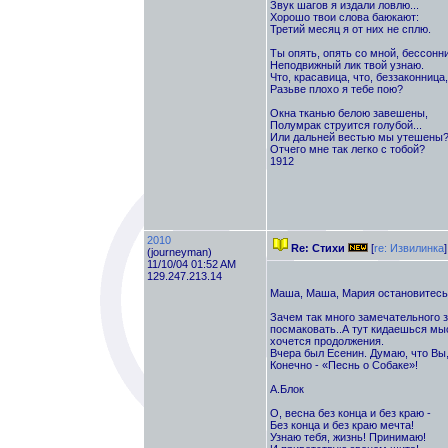
Звук шагов я издали ловлю...
Хорошо твои слова баюкают:
Третий месяц я от них не сплю.
Ты опять, опять со мной, бессонн
Неподвижный лик твой узнаю.
Что, красавица, что, беззаконница,
Разьве плохо я тебе пою?
Окна тканью белою завешены,
Полумрак струится голубой...
Или дальней вестью мы утешены
Отчего мне так легко с тобой?
1912
2010
Re: Стихи
[
re: Извилинка
]
(journeyman)
11/10/04 01:52 AM
129.247.213.14
Маша, Маша, Мария остановитесь
Зачем так много замечательного з
посмаковать..А тут кидаешься мыс
хочется продолжения.
Вчера был Есенин. Думаю, что Вы,
Конечно - «Песнь о Собаке»!
А.Блок
О, весна без конца и без краю -
Без конца и без краю мечта!
Узнаю тебя, жизнь! Принимаю!