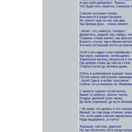
А про себя добавляет: "Боюсь,
Что будет все, кажется, слишком п
Совсем чугунная голова.
Кончаются в рации батареи.
Их хватит еще на час или два.
Как бревна руки... спина немеет...
- Алло!- это, кажется, генерал.-
Держитесь, родной, вас найдут, отк
Странно: слова звенят, как кристал
Бьются, стучат, как в броню метал
А в мозг остывший почти не влетаю
Чтоб стать вдруг счастливейшим н
Как мало, наверное, необходимо:
Замерзнув вконец, оказаться в те
Где доброе слово да чай на столе,
Спирта глоток да затяжка дыма...
Опять в шлемофоне шуршит тиши
Потом сквозь метельное завывань
- Алло! Здесь в рубке твоя жена!
Сейчас ты услышишь ее. Внимань
С минуту гуденье тугой волны,
Какие-то шорохи, трески, писки,
И вдруг далекий голос жены,
До боли знакомый, до жути близки
- Не знаю, что делать и что сказат
Милый, ты сам ведь отлично знае
Что, если даже совсем замерзаеш
Надо выдержать, устоять!
Хорошая, светлая, дорогая!
Ну как объяснить ей в конце концо