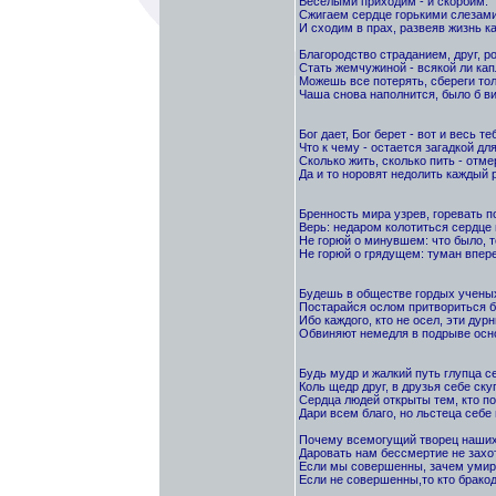
Веселыми приходим - и скорбим.
Сжигаем сердце горькими слезам
И сходим в прах, развеяв жизнь к
Благородство страданием, друг, р
Стать жемчужиной - всякой ли кап
Можешь все потерять, сбереги тол
Чаша снова наполнится, было б ви
Бог дает, Бог берет - вот и весь те
Что к чему - остается загадкой для
Сколько жить, сколько пить - отме
Да и то норовят недолить каждый р
Бренность мира узрев, горевать п
Верь: недаром колотиться сердце 
Не горюй о минувшем: что было, т
Не горюй о грядущем: туман впере
Будешь в обществе гордых ученых
Постарайся ослом притвориться б
Ибо каждого, кто не осел, эти дурн
Обвиняют немедля в подрыве осн
Будь мудр и жалкий путь глупца с
Коль щедр друг, в друзья себе ску
Сердца людей открыты тем, кто п
Дари всем благо, но льстеца себе
Почему всемогущий творец наших
Даровать нам бессмертие не захо
Если мы совершенны, зачем уми
Если не совершенны,то кто брако