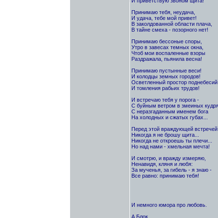
И приветствую звоном щита!
Принимаю тебя, неудача,
И удача, тебе мой привет!
В заколдованной области плача,
В тайне смеха - позорного нет!
Принимаю бессоные споры,
Утро в завесах темных окна,
Чтоб мои воспаленные взоры
Раздражала, пьянила весна!
Принимаю пустынные веси!
И колодцы земных городов!
Осветленный простор поднебесий
И томления рабьих трудов!
И встречаю тебя у порога -
С буйным ветром в змеиных кудря
С неразгаданным именем бога
На холодных и сжатых губах...
Перед этой враждующей встречей
Никогда я не брошу щита...
Никогда не откроешь ты плечи...
Но над нами - хмельная мечта!
И смотрю, и вражду измеряю,
Ненавидя, кляня и любя:
За мученья, за гибель - я знаю -
Все равно: принимаю тебя!
И немного юмора про любовь.
А.Блок