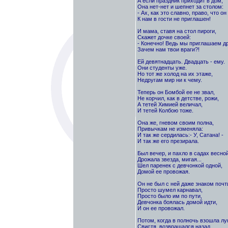
А если праздник приходит в дом,
Она нет-нет и шепнет за столом:
- Ах, как это славно, право, что он
К нам в гости не приглашен!
И мама, ставя на стол пироги,
Скажет дочке своей:
- Конечно! Ведь мы приглашаем др
Зачем нам твои враги?!
Ей девятнадцать. Двадцать - ему.
Они студенты уже.
Но тот же холод на их этаже,
Недругам мир ни к чему.
Теперь он Бомбой ее не звал,
Не корчил, как в детстве, рожи,
А тетей Химией величал,
И тетей Колбою тоже.
Она же, гневом своим полна,
Привычкам не изменяла:
И так же сердилась:- У, Сатана! -
И так же его презирала.
Был вечер, и пахло в садах весной
Дрожала звезда, мигая...
Шел паренек с девчонкой одной,
Домой ее провожая.
Он не был с ней даже знаком почт
Просто шумел карнавал,
Просто было им по пути,
Девчонка боялась домой идти,
И он ее провожал.
Потом, когда в полночь взошла лу
Свистя, возвращался назад.