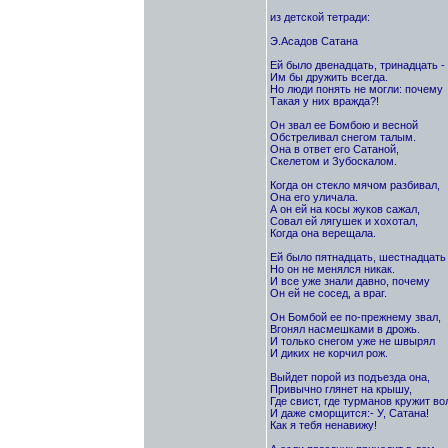
из детской тетради:
Э.Асадов Сатана
Ей было двенадцать, тринадцать - 
Им бы дружить всегда.
Но люди понять не могли: почему
Такая у них вражда?!
Он звал ее Бомбою и весной
Обстреливал снегом талым.
Она в ответ его Сатаной,
Скелетом и Зубоскалом.
Когда он стекло мячом разбивал,
Она его уличала.
А он ей на косы жуков сажал,
Совал ей лягушек и хохотал,
Когда она верещала.
Ей было пятнадцать, шестнадцать 
Но он не менялся никак.
И все уже знали давно, почему
Он ей не сосед, а враг.
Он Бомбой ее по-прежнему звал,
Вгонял насмешками в дрожь.
И только снегом уже не швырял
И диких не корчил рож.
Выйдет порой из подъезда она,
Привычно глянет на крышу,
Где свист, где турманов кружит во
И даже сморщится:- У, Сатана!
Как я тебя ненавижу!