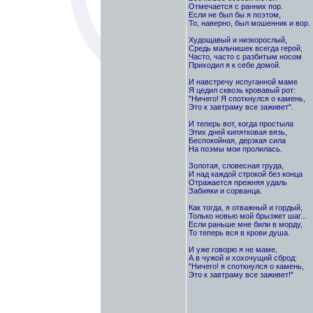
Отмечается с ранних пор.
Если не был бы я поэтом,
То, наверно, был мошенник и вор.
Худощавый и низкорослый,
Средь мальчишек всегда герой,
Часто, часто с разбитым носом
Приходил я к себе домой.
И навстречу испуганной маме
Я цедил сквозь кровавый рот:
"Ничего! Я споткнулся о камень,
Это к завтраму все заживет".
И теперь вот, когда простыла
Этих дней кипятковая вязь,
Беспокойная, дерзкая сила
На поэмы мои пролилась.
Золотая, словесная груда,
И над каждой строкой без конца
Отражается прежняя удаль
Забияки и сорванца.
Как тогда, я отважный и гордый,
Только новью мой брызжет шаг...
Если раньше мне били в морду,
То теперь вся в крови душа.
И уже говорю я не маме,
А в чужой и хохочущий сброд:
"Ничего! я споткнулся о камень,
Это к завтраму все заживет!"