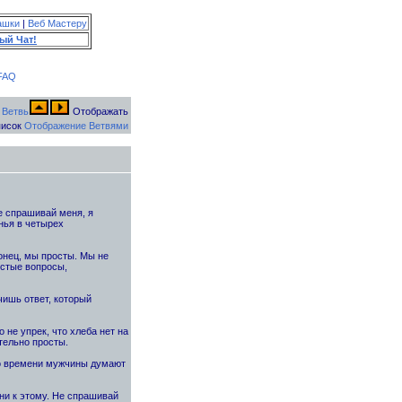
ашки
|
Веб Мастеру
ый Чат!
FAQ
Отображать
исок
Отображение Ветвями
Не спрашивай меня, я
инья в четырех
онец, мы просты. Мы не
стые вопросы,
чишь ответ, который
 не упрек, что хлеба нет на
тельно просты.
го времени мужчины думают
ни к этому. Не спрашивай