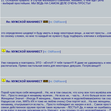
21. Основное правило: в случае малейшего сомнения, неважно, о чем идет речь
- выбирай простейшее. МЫ ВЕДЬ НА САМОМ ДЕЛЕ ОЧЕНЬ ПРОСТЫ!
Re: МУЖСКОЙ МАНИФЕСТ
[
re: OldRaven
]
это определенно шедевр! я буду иметь в виду некоторые вещи...а насчет просты....
по своему сложен, но мне то каждый не нужен=) буду подбирать ключики к избранным
Re: МУЖСКОЙ МАНИФЕСТ
[
re: OldRaven
]
Уже говорила и повторюсь ЭТО - нЕчто!!! У тебя талант!!! Я даже не удержалась и не
распечатала. Прямо настольная книга для некоторых девушек. Потрясающе!!!
Re: МУЖСКОЙ МАНИФЕСТ
[
re: OldRaven
]
Порой чувствую себя женщиной... Не, не в том смысле, что хочу вон того мужЫка или
Нет... Просто иногда я ненавижу мужчин... Не всех их, - часть... А кто больше всех н
Женщины! Значит - Иногда Я женщина... Каких мужчин я недолюбливаю(мягко так сказ
Нарциссов этих, МАТЬ ИХ я тоже не люблю очень) Они портят всё... На них женщины, 
ненавижу, отыгрываются всласть... Просто побеждают их нахрен и всё... Самое прост
свмое действенное оружие против таких мужычин - ЛЕСТЬ!!! Да, я никак не ошибаюс
если вдруг в вашем окружении есть Нарцисс, и вы почему-то его недолюбливаете, -