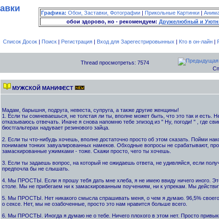
тавки
Графика:
Обои, Заставки, Фотографии
|
Прикольные Картинки
|
Аним
обои здорово, но - рекомендуем:
Дружелюбный и Уютн
Список Досок
|
Поиск
|
Регистрация
|
Вход для Зарегестрировынных
|
Кто в он-лайн
|
Thread просмотретьs: 7574
Сп
МУЖСКОЙ МАНИФЕСТ
Мадам, барышня, подруга, невеста, супруга, а также другие женщины!
1. Если ты сомневаешься, не толстая ли ты, вполне может быть, что это так и есть. 
отказываюсь отвечать. Иначе я снова напомню тебе эпизод из " Ну, погоди! " , где св
бюстгальтерах надувает резинового зайца.
2. Если ты что-нибудь хочешь, вполне достаточно просто об этом сказать. Пойми нак
понимаем тонких завуалированных намеков. Обходные вопросы не срабатывают, про
замаскированные ужимками - тоже. Скажи просто, чего ты хочешь.
3. Если ты задаешь вопрос, на который не ожидаешь ответа, не удивляйся, если полу
предпочла бы не слышать.
4. Мы ПРОСТЫ. Если я прошу тебя дать мне хлеба, я не имею ввиду ничего иного. Это
столе. Мы не прибегаем ни к замаскированным поучениям, ни к упрекам. Мы действи
5. Мы ПРОСТЫ. Нет никакого смысла спрашивать меня, о чем я думаю. 96,5% свое
о сексе. Нет, мы не озабоченные, просто это нам нравится больше всего.
6. Мы ПРОСТЫ. Иногда я думаю не о тебе. Ничего плохого в этом нет. Просто привык