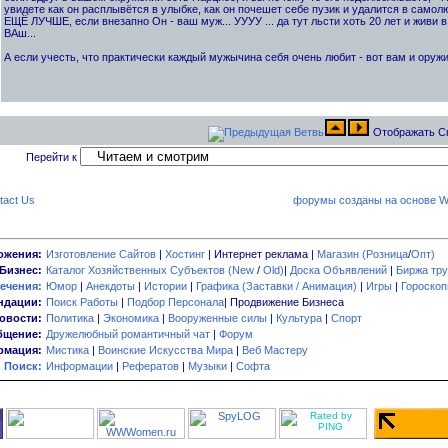
увидете как он расплывётся в улыбке, как он почешет себе пузик и удалится в самолюб
ЕЩЁ ЛУЧШЕ, если внезапно Он - ваш муж... УУУУ ... да тут льсти хоть 20 лет и живи в
ВАш...
А если учесть, что практически каждый мужычина себя очень любит - вот вам и оружи
Отображать С
Перейти к
tact Us
форумы созданы на основе W
ожения:
Изготовление Сайтов
|
Хостинг
| Интернет реклама |
Магазин (Розница
/
Опт)
Бизнес:
Каталог Хозяйственных Субъектов (New
/
Old)
|
Доска Объявлений
|
Биржа тру
ечения:
Юмор
|
Анекдоты
|
Истории
|
Графика (Заставки / Анимация)
|
Игры
|
Гороско
ндации:
Поиск Работы
|
Подбор Персонала
| Продвижение Бизнеса
овости:
Политика
|
Экономика
|
Вооруженные силы
|
Культура
|
Спорт
бщение:
Дружелюбный романтичный чат
|
Форум
мация:
Мистика
|
Воинские Искусства Мира
|
Веб Мастеру
Поиск:
Информации
|
Рефератов
|
Музыки
|
Софта