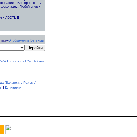
ование... Всё просто... А
 шоколаде... Любой спор -
е - ЛЕСТЬ!!!
писок
Отображение Ветвями
WWThreads v5.1.2
perl demo
да (Вакансии / Резюме)
пы
|
Кулинария