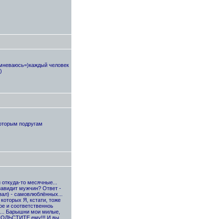
сомневаюсь=)каждый человек
)
которым подругам
 откуда-то месячные...
енавидит мужчин? Ответ -
ал) - самовлюблённых...
которых Я, кстати, тоже
ое и соответственноь
ь... Барышни мои милые,
 ПОЛЬСТИТЕ ему!!! И вы