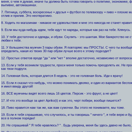
меня, о чем я думаю, иначе ты должна быть готова говорить о политике, экономике, 
выпивке, автомашинах.
7. Пятница, суббота, воскресенье = друзья = футбол по телевизору = пиво = плохие м
отлив и прилив. Это неотвратимо.
8. Ходить по магазинам - никакое не удовольствие и мне это никогда не станет нравит
9. Если мы куда-нибудь идем, тебе идут те наряды, которые как раз на тебе. Клянусь.
10. У тебя достаточно и одежды, и обуви. Скулить - это шантаж. Мое банкротство не 
любви к тебе.
11. У большинства мужчин 3 пары обуви. Я повторяю: мы ПРОСТЫ. С чего ты вообще 
определить, какая из твоих 30 пар обуви лучше всего к этому подходит?
12. Простых ответов вроде "да " или "нет " вполне достаточно, независимо от вопроса
13. Если у тебя возникли трудности, проси меня только помочь преодолеть их. Не пр
как твои подруги.
14. Головная боль, которая длится 8 недель - это не головная боль. Иди к врачу!
15. Если я сказал что-нибудь, что можно понимать двояко, и один из вариантов беспо
я имел ввиду другой!
16. ВСЕ мужчины видят всего лишь 16 цветов. Персик - это фрукт, а не цвет!
17. И что это вообще за цвет Apriko(t) и как это, черт побери, вообще пишется?
18. Пиво нравится нам так же, как вам сумочки. Вы этого не понимаете, мы тоже.
19. Если я тебя спрашиваю, что случилось, и ты говоришь " ничего ", я тебе верю и бу
все в полном порядке!
20. Не спрашивай " Я тебе нравлюсь? " . Будь уверена, меня бы здесь давно не было, 