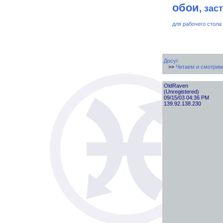
обои
, зас
для рабочего стола
Досуг
>>
Читаем и смотрим
OldRaven
(Unregistered)
09/15/03 04:36 PM
139.92.138.230