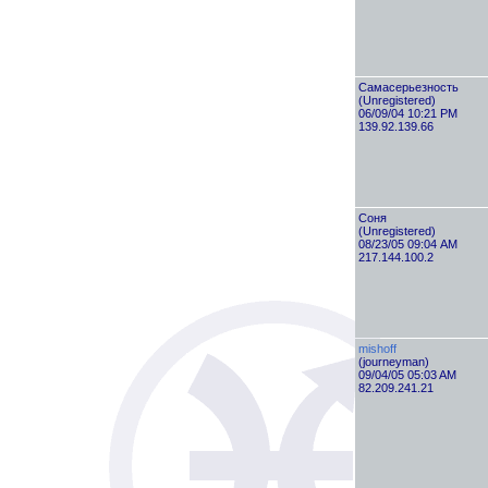
Самасерьезность
(Unregistered)
06/09/04 10:21 PM
139.92.139.66
Соня
(Unregistered)
08/23/05 09:04 AM
217.144.100.2
mishoff
(journeyman)
09/04/05 05:03 AM
82.209.241.21