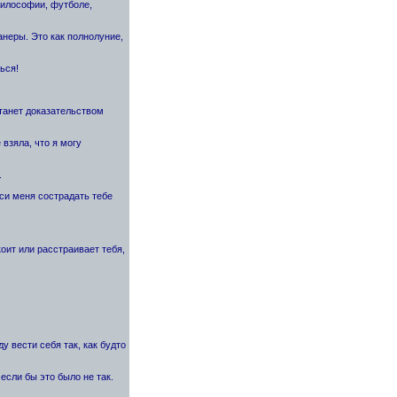
философии, футболе,
анеры. Это как полнолуние,
ься!
станет доказательством
взяла, что я могу
.
оси меня сострадать тебе
коит или расстраивает тебя,
ду вести себя так, как будто
если бы это было не так.