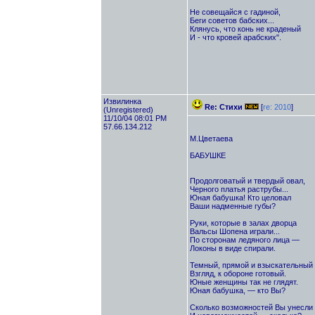
Не совещайся с гадиной,
Беги советов бабских...
Клянусь, что конь не краденый
И - что кровей арабских".
Извилинка
Re: Стихи
[
re: 2010
]
(Unregistered)
11/10/04 08:01 PM
57.66.134.212
М.Цветаева
БАБУШКЕ
Продолговатый и твердый овал,
Черного платья раструбы...
Юная бабушка! Кто целовал
Ваши надменные губы?
Руки, которые в залах дворца
Вальсы Шопена играли...
По сторонам ледяного лица —
Локоны в виде спирали.
Темный, прямой и взыскательный 
Взгляд, к обороне готовый.
Юные женщины так не глядят.
Юная бабушка, — кто Вы?
Сколько возможностей Вы унесли