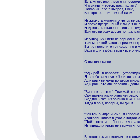
Есть много вер, и все они несхожи.
Что значит - ересь, грех, ислам?
Любовь к Тебе я выбрал, Боже,
Все прочее - ничтожный хлам.
Из жемчуга молений я четок не св
И праха прегрешений с лица я не 
Надеюсь на спасенье лишь потому
Единого ни разу двумя не называл
Из ушедших никто не вернулся наз
Тайны вечной завесы прилежно хр
Бытие прояснится в нужде - не в 
Ведь молитва без веры - всего ли
О смысле жизни
"Ад и рай - в небесах", - утвержда
Я, в себя заглянув, убедился во лж
Ад и рай - не круги во дворе мироз
Ад и рай - это две половины души.
"Вино пить - грех". Подумай, не с
Сам против жизни явно не греши.
В ад посылать из-за вина и женщи
Тогда в раю, наверно, ни души.
"Как там в мире ином" - я спросил
Утешаясь вином в уголке погребка
"Пей! - ответил, - Дорога туда дале
Из ушедших никто не вернулся пок
Безгрешными приходим - и греши