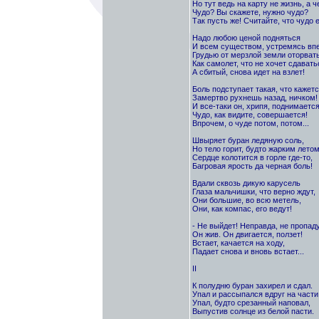
Но тут ведь на карту не жизнь, а ч
Чудо? Вы скажете, нужно чудо?
Так пусть же! Считайте, что чудо е
Надо любою ценой подняться
И всем существом, устремясь впе
Грудью от мерзлой земли оторвать
Как самолет, что не хочет сдавать
А сбитый, снова идет на взлет!
Боль подступает такая, что кажетс
Замертво рухнешь назад, ничком!
И все-таки он, хрипя, поднимается
Чудо, как видите, совершается!
Впрочем, о чуде потом, потом...
Швыряет буран ледяную соль,
Но тело горит, будто жарким летом
Сердце колотится в горле где-то,
Багровая ярость да черная боль!
Вдали сквозь дикую карусель
Глаза мальчишки, что верно ждут,
Они большие, во всю метель,
Они, как компас, его ведут!
- Не выйдет! Неправда, не пропаду
Он жив. Он двигается, ползет!
Встает, качается на ходу,
Падает снова и вновь встает...
II
К полудню буран захирел и сдал.
Упал и рассыпался вдруг на части
Упал, будто срезанный наповал,
Выпустив солнце из белой пасти.