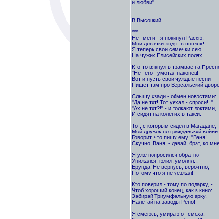
и любви"....
В.Высоцкий
***
Нет меня - я покинул Расею, -
Мои девочки ходят в соплях!
Я теперь свои семечки сею
На чужих Елисейских полях.
Кто-то вякнул в трамвае на Пресн
"Нет его - умотал наконец!
Вот и пусть свои чуждые песни
Пишет там про Версальский дворе
Слышу сзади - обмен новостями:
"Да не тот! Тот уехал - спроси!.."
"Ах не тот?!" - и толкают локтями,
И сидят на коленях в такси.
Тот, с которым сидел в Магадане,
Мой дружок по гражданской войне 
Говорит, что пишу ему: "Ваня!
Скучно, Ваня, - давай, брат, ко мне
Я уже попросился обратно -
Унижался, юлил, умолял...
Ерунда! Не вернусь, вероятно, -
Потому что я не уезжал!
Кто поверил - тому по подарку, -
Чтоб хороший конец, как в кино:
Забирай Триумфальную арку,
Налетай на заводы Рено!
Я смеюсь, умираю от смеха: