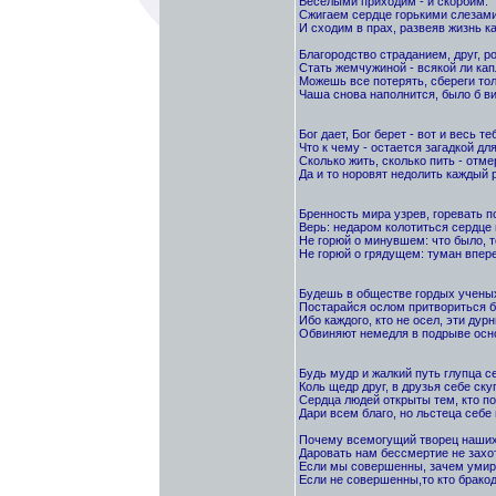
Веселыми приходим - и скорбим.
Сжигаем сердце горькими слезам
И сходим в прах, развеяв жизнь к
Благородство страданием, друг, р
Стать жемчужиной - всякой ли кап
Можешь все потерять, сбереги тол
Чаша снова наполнится, было б ви
Бог дает, Бог берет - вот и весь те
Что к чему - остается загадкой для
Сколько жить, сколько пить - отме
Да и то норовят недолить каждый р
Бренность мира узрев, горевать п
Верь: недаром колотиться сердце 
Не горюй о минувшем: что было, т
Не горюй о грядущем: туман впере
Будешь в обществе гордых ученых
Постарайся ослом притвориться б
Ибо каждого, кто не осел, эти дурн
Обвиняют немедля в подрыве осн
Будь мудр и жалкий путь глупца с
Коль щедр друг, в друзья себе ску
Сердца людей открыты тем, кто п
Дари всем благо, но льстеца себе
Почему всемогущий творец наших
Даровать нам бессмертие не захо
Если мы совершенны, зачем уми
Если не совершенны,то кто брако