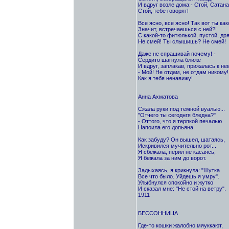
И вдруг возле дома:- Стой, Сатана
Стой, тебе говорят!
Все ясно, все ясно! Так вот ты как
Значит, встречаешься с ней?!
С какой-то фитюлькой, пустой, др
Не смей! Ты слышишь? Не смей!
Даже не спрашивай почему! -
Сердито шагнула ближе
И вдруг, заплакав, прижалась к не
- Мой! Не отдам, не отдам никому!
Как я тебя ненавижу!
Анна Ахматова
Сжала руки под темной вуалью...
"Отчего ты сегоднгя бледна?"
- Оттого, что я терпкой печалью
Напоила его допьяна.
Как забуду? Он вышел, шатаясь,
Искривился мучительно рот...
Я сбежала, перил не касаясь,
Я бежала за ним до ворот.
Задыхаясь, я крикнула: "Шутка
Все что было. Уйдешь я умру".
Улыбнулся спокойно и жутко
И сказал мне: "Не стой на ветру".
1911
БЕССОННИЦА
Где-то кошки жалобно мяуккают,