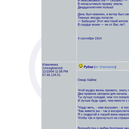
И невозможностей — сколько? —
В ненасытимую прорву земли,
Двадцатилетняя полька!
День был невинен, и ветер был св
Темные звезды погасли.
— Бабушка! Этот жестокий мятеж
В сердце моем — не от Вас ли?..
4 сентября 1914
Извилинка
Рубаи
[
re: Извилинка
]
(Unregistered)
11/10/04 11:58 PM
57.66.134.51
Омар Хайям
Чтоб мудро жизнь прожить, знать 
Два правила запомни для начала..
Ты лучше голодай, чем что попало 
И лучше будь один, чем вместе с к
"Надо жить, - нам внушают, - в пос
"Как живете вы - так и воскреснете
Я с подругой и чашей вина неразл
Чтобы так и проснуться на страшн
Волшебства о любви болтовня ли