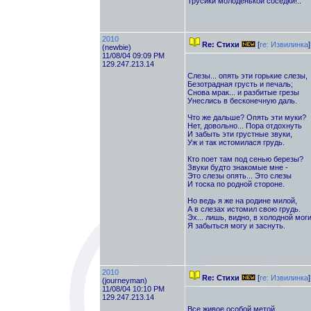
Трусики молоденькой соседки!..
2010
Re: Стихи
[
re: Извилинка
]
(newbie)
11/08/04 09:09 PM
129.247.213.14
Слезы... опять эти горькие слезы,
Безотрадная грусть и печаль;
Снова мрак... и разбитые грезы
Унеслись в бесконечную даль.
Что же дальше? Опять эти муки?
Нет, довольно... Пора отдохнуть
И забыть эти грустные звуки,
Уж и так истомилася грудь.
Кто поет там под сенью березы?
Звуки будто знакомые мне -
Это слезы опять... Это слезы
И тоска по родной стороне.
Но ведь я же на родине милой,
А в слезах истомил свою грудь.
Эх... лишь, видно, в холодной мог
Я забыться могу и заснуть.
2010
Re: Стихи
[
re: Извилинка
]
(journeyman)
11/08/04 10:10 PM
129.247.213.14
Все живое особой метой