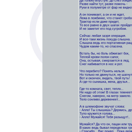
Да только впустую. До слез обидно
Разве найти тут, разве помочь -
Руки в полуметре от фар не видно
А он понимает, а он и не ждет,
Лежа в ложбинке, что станет гробо
Трактор если даже придет,
То все равно в двух шагах пройде
И не заметит его под сугробом.
Сейчас любая зазря операция.
И все-таки жизнь покуда слышна.
Слышна ведь его портативная рац
Чудом каким-то, но спасена.
Встать бы, но боль обжигает бок,
Теплой крови полон сапог,
Она, остывая, смерзается в лед,
Снег набивается в нос и рот.
Что перебито? Понять нельзя.
Но только не двинуться, не шагнут
Вот и окончен, видать, твой путь!
А где-то сынишка, жена, друзья...
Где-то комната, свет, тепло...
Не надо об этом! В глазах темнеет.
Снегом, наверно, на метр замело.
Тело сонливо деревенеет...
А в шлемофоне звучат слова:
- Алло! Ты слышишь? Держись, др
Тупо кружится голова...
- Алло! Мужайся! Тебя разыщут!..
Мужайся? Да что он, пацан или тр
В каких ведь бывал переделках гр
- Спасибо... Вас понял... Пока держ