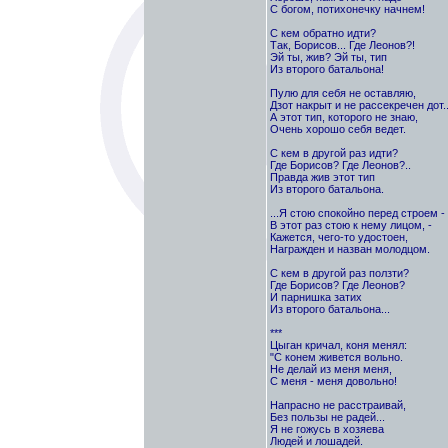
С богом, потихонечку начнем!
С кем обратно идти?
Так, Борисов... Где Леонов?!
Эй ты, жив? Эй ты, тип
Из второго батальона!
Пулю для себя не оставляю,
Дзот накрыт и не рассекречен дот..
А этот тип, которого не знаю,
Очень хорошо себя ведет.
С кем в другой раз идти?
Где Борисов? Где Леонов?..
Правда жив этот тип
Из второго батальона.
...Я стою спокойно перед строем -
В этот раз стою к нему лицом, -
Кажется, чего-то удостоен,
Награжден и назван молодцом.
С кем в другой раз ползти?
Где Борисов? Где Леонов?
И парнишка затих
Из второго батальона...
***
Цыган кричал, коня менял:
"С конем живется вольно.
Не делай из меня меня,
С меня - меня довольно!
Напрасно не расстраивай,
Без пользы не радей...
Я не гожусь в хозяева
Людей и лошадей.