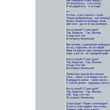
Как поверили этому бреду?!
Не волнуйтесь - я не уехал,
И не радуйтесь - я не уеду!
***
Я стою, стою спиною к строю, -
Только добровольцы - шаг вперед!
Нужно провести разведку боем, -
Для чего - да кто ж там разберет...
Кто со мной? С кем идти?
Так, Борисов... Так, Леонов...
И еще этот тип
Из второго батальона!
Мы ползем, к ромашкам припадая,
Ну-ка, старшина, не отставай!
Ведь на фронте два передних края
Наш, а вот он - их передний край.
Кто со мной? С кем идти?
Так, Борисов... Так, Леонов...
И еще этот тип
Из второго батальона!
Проволоку грызли без опаски:
Ночь - темно, и не видать ни зги.
В двадцати шагах - чужие каски, -
С той же целью - защищать мозги.
Кто со мной? С кем идти?
Так, Борисов... Так, Леонов...
Ой!.. Еще этот тип
Из второго батальона.
Скоро будет "Надя с шоколадом" -
В шесть они подавят нас огнем, -
Хорошо, нам этого и надо -