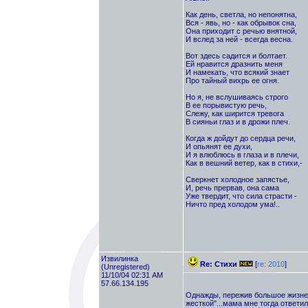
Как день, светла, но непонятна,
Вся - явь, но - как обрывок сна,
Она приходит с речью внятной,
И вслед за ней - всегда весна.
Вот здесь садится и болтает.
Ей нравится дразнить меня
И намекать, что всякий знает
Про тайный вихрь ее огня.
Но я, не вслушиваясь строго
В ее порывистую речь,
Слежу, как ширится тревога
В сияньи глаз и в дрожи плеч.
Когда ж дойдут до сердца речи,
И опьянят ее духи,
И я влюблюсь в глаза и в плечи,
Как в вешний ветер, как в стихи,-
Сверкнет холодное запястье,
И, речь прервав, она сама
Уже твердит, что сила страсти -
Ничто пред холодом ума!..
Извилинка
Re: Стихи
[
re: 2010
]
(Unregistered)
11/10/04 02:31 AM
57.66.134.195
Однажды, пережив большое жизненн
жесткой"...мама мне тогда ответил