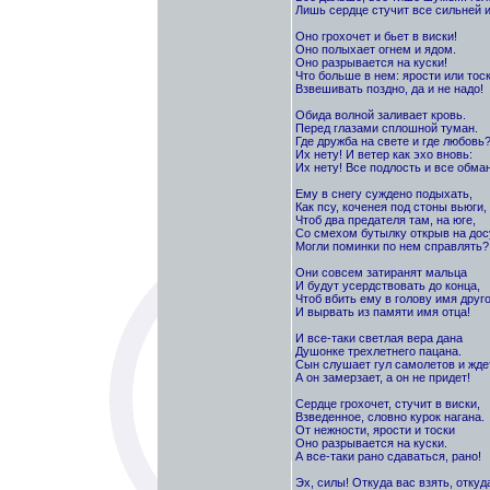
Лишь сердце стучит все сильней и
Оно грохочет и бьет в виски!
Оно полыхает огнем и ядом.
Оно разрывается на куски!
Что больше в нем: ярости или тос
Взвешивать поздно, да и не надо!
Обида волной заливает кровь.
Перед глазами сплошной туман.
Где дружба на свете и где любовь
Их нету! И ветер как эхо вновь:
Их нету! Все подлость и все обман
Ему в снегу суждено подыхать,
Как псу, коченея под стоны вьюги,
Чтоб два предателя там, на юге,
Со смехом бутылку открыв на дос
Могли поминки по нем справлять?
Они совсем затиранят мальца
И будут усердствовать до конца,
Чтоб вбить ему в голову имя друго
И вырвать из памяти имя отца!
И все-таки светлая вера дана
Душонке трехлетнего пацана.
Сын слушает гул самолетов и ждет
А он замерзает, а он не придет!
Сердце грохочет, стучит в виски,
Взведенное, словно курок нагана.
От нежности, ярости и тоски
Оно разрывается на куски.
А все-таки рано сдаваться, рано!
Эх, силы! Откуда вас взять, откуд