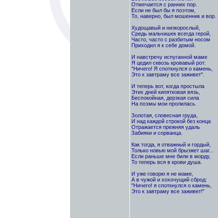
Отмечается с ранних пор.
Если не был бы я поэтом,
То, наверно, был мошенник и вор.
Худощавый и низкорослый,
Средь мальчишек всегда герой,
Часто, часто с разбитым носом
Приходил я к себе домой.
И навстречу испуганной маме
Я цедил сквозь кровавый рот:
"Ничего! Я споткнулся о камень,
Это к завтраму все заживет".
И теперь вот, когда простыла
Этих дней кипятковая вязь,
Беспокойная, дерзкая сила
На поэмы мои пролилась.
Золотая, словесная груда,
И над каждой строкой без конца
Отражается прежняя удаль
Забияки и сорванца.
Как тогда, я отважный и гордый,
Только новью мой брызжет шаг...
Если раньше мне били в морду,
То теперь вся в крови душа.
И уже говорю я не маме,
А в чужой и хохочущий сброд:
"Ничего! я споткнулся о камень,
Это к завтраму все заживет!"