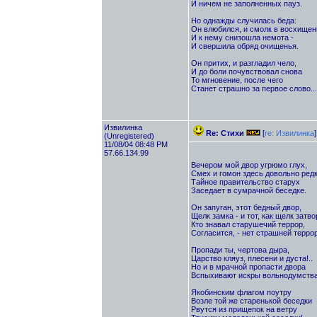
И ничем не заполненных пауз.
Но однажды случилась беда:
Он влюбился, и смолк в восхищень
И к нему снизошла немота -
И свершила обряд очищенья.
Он притих, и разгладил чело,
И до боли почувствовал снова
То мгновение, после чего
Станет страшно за первое слово...
Извилинка
Re: Стихи
[
re: Извилинка
]
(Unregistered)
11/08/04 08:48 PM
57.66.134.99
Вечером мой двор угрюмо глух,
Смех и гомон здесь довольно редк
Тайное правительство старух
Заседает в сумрачной беседке.
Он запуган, этот бедный двор,
Щелк замка - и тот, как щелк затво
Кто знавал старушечий террор,
Согласится, - нет страшней террор
Пропади ты, чертова дыра,
Царство кляуз, плесени и дуста!..
Но и в мрачной пропасти двора
Вспыхивают искры вольнодумства
Якобинским флагом поутру
Возле той же старенькой беседки
Рвутся из прищепок на ветру