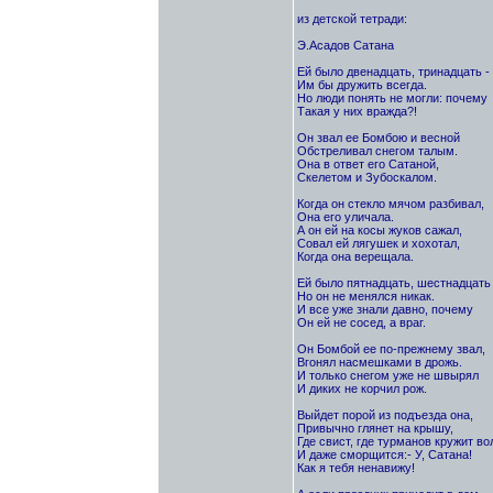
из детской тетради:
Э.Асадов Сатана
Ей было двенадцать, тринадцать - 
Им бы дружить всегда.
Но люди понять не могли: почему
Такая у них вражда?!
Он звал ее Бомбою и весной
Обстреливал снегом талым.
Она в ответ его Сатаной,
Скелетом и Зубоскалом.
Когда он стекло мячом разбивал,
Она его уличала.
А он ей на косы жуков сажал,
Совал ей лягушек и хохотал,
Когда она верещала.
Ей было пятнадцать, шестнадцать 
Но он не менялся никак.
И все уже знали давно, почему
Он ей не сосед, а враг.
Он Бомбой ее по-прежнему звал,
Вгонял насмешками в дрожь.
И только снегом уже не швырял
И диких не корчил рож.
Выйдет порой из подъезда она,
Привычно глянет на крышу,
Где свист, где турманов кружит во
И даже сморщится:- У, Сатана!
Как я тебя ненавижу!