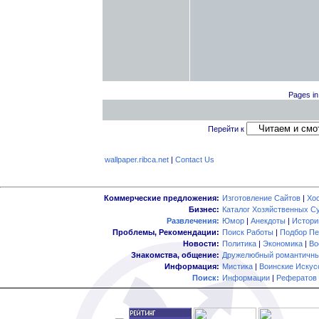
Pages in 
Перейти к
wallpaper.ribca.net
|
Contact Us
Коммерческие предложения:
Изготовление Сайтов
|
Хо
Бизнес:
Каталог Хозяйственных С
Развлечения:
Юмор
|
Анекдоты
|
Истори
Проблемы, Рекомендации:
Поиск Работы
|
Подбор Пе
Новости:
Политика
|
Экономика
|
Во
Знакомства, общение:
Дружелюбный романтичны
Информация:
Мистика
|
Воинские Искус
Поиск:
Информации
|
Рефератов