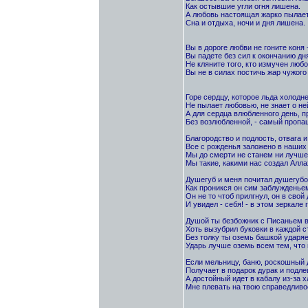
Как остывшие угли огня лишена.
А любовь настоящая жарко пылает
Сна и отдыха, ночи и дня лишена.
Вы в дороге любви не гоните коня 
Вы падете без сил к окончанию дн
Не кляните того, кто измучен любо
Вы не в силах постичь жар чужого 
Горе сердцу, которое льда холодне
Не пылает любовью, не знает о не
А для сердца влюбленного день, 
Без возлюбленной, - самый пропащ
Благородство и подлость, отвага и
Все с рожденья заложено в наших 
Мы до смерти не станем ни лучше,
Мы такие, какими нас создал Алла
Душегуб и меня почитал душегубо
Как проникся он сим заблужденье
Он не то чтоб прилгнул, он в свой
И увидел - себя! - в этом зеркале 
Душой ты безбожник с Писаньем в
Хоть вызубрил буковки в каждой с
Без толку ты оземь башкой ударя
Ударь лучше оземь всем тем, что 
Если мельницу, баню, роскошный 
Получает в подарок дурак и подле
А достойный идет в кабалу из-за х
Мне плевать на твою справедливос