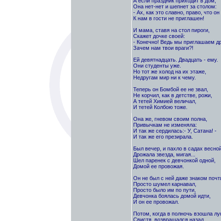
А если праздник приходит в дом,
Она нет-нет и шепнет за столом:
- Ах, как это славно, право, что он
К нам в гости не приглашен!
И мама, ставя на стол пироги,
Скажет дочке своей:
- Конечно! Ведь мы приглашаем др
Зачем нам твои враги?!
Ей девятнадцать. Двадцать - ему.
Они студенты уже.
Но тот же холод на их этаже,
Недругам мир ни к чему.
Теперь он Бомбой ее не звал,
Не корчил, как в детстве, рожи,
А тетей Химией величал,
И тетей Колбою тоже.
Она же, гневом своим полна,
Привычкам не изменяла:
И так же сердилась:- У, Сатана! -
И так же его презирала.
Был вечер, и пахло в садах весной
Дрожала звезда, мигая...
Шел паренек с девчонкой одной,
Домой ее провожая.
Он не был с ней даже знаком почт
Просто шумел карнавал,
Просто было им по пути,
Девчонка боялась домой идти,
И он ее провожал.
Потом, когда в полночь взошла лу
Свистя, возвращался назад.