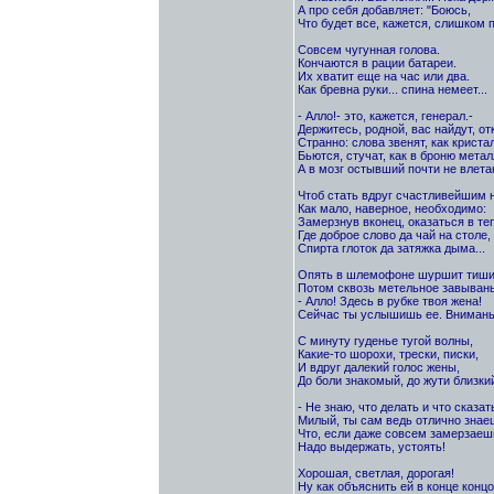
А про себя добавляет: "Боюсь,
Что будет все, кажется, слишком п
Совсем чугунная голова.
Кончаются в рации батареи.
Их хватит еще на час или два.
Как бревна руки... спина немеет...
- Алло!- это, кажется, генерал.-
Держитесь, родной, вас найдут, отк
Странно: слова звенят, как кристал
Бьются, стучат, как в броню метал
А в мозг остывший почти не влетаю
Чтоб стать вдруг счастливейшим н
Как мало, наверное, необходимо:
Замерзнув вконец, оказаться в те
Где доброе слово да чай на столе,
Спирта глоток да затяжка дыма...
Опять в шлемофоне шуршит тиши
Потом сквозь метельное завывань
- Алло! Здесь в рубке твоя жена!
Сейчас ты услышишь ее. Внимань
С минуту гуденье тугой волны,
Какие-то шорохи, трески, писки,
И вдруг далекий голос жены,
До боли знакомый, до жути близки
- Не знаю, что делать и что сказат
Милый, ты сам ведь отлично знае
Что, если даже совсем замерзаеш
Надо выдержать, устоять!
Хорошая, светлая, дорогая!
Ну как объяснить ей в конце концо