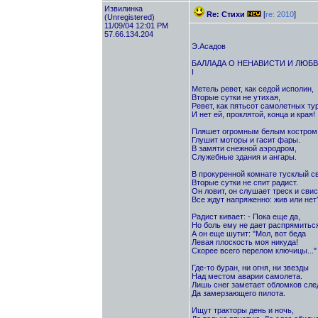
Извилинка
Re: Стихи
[
re: 2010
]
(Unregistered)
11/09/04 12:01 PM
57.66.134.204
Э.Асадов
БАЛЛАДА О НЕНАВИСТИ И ЛЮБ
I
Метель ревет, как седой исполин,
Вторые сутки не утихая,
Ревет, как пятьсот самолетных ту
И нет ей, проклятой, конца и края!
Пляшет огромным белым костром
Глушит моторы и гасит фары.
В замяти снежной аэродром,
Служебные здания и ангары.
В прокуренной комнате тусклый св
Вторые сутки не спит радист.
Он ловит, он слушает треск и свис
Все ждут напряженно: жив или нет
Радист кивает: - Пока еще да,
Но боль ему не дает распрямиться
А он еще шутит: "Мол, вот беда
Левая плоскость моя никуда!
Скорее всего перелом ключицы..."
Где-то буран, ни огня, ни звезды
Над местом аварии самолета.
Лишь снег заметает обломков сле
Да замерзающего пилота.
Ищут тракторы день и ночь,