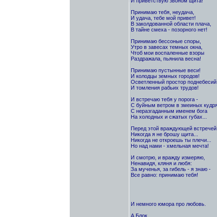
И приветствую звоном щита!
Принимаю тебя, неудача,
И удача, тебе мой привет!
В заколдованной области плача,
В тайне смеха - позорного нет!
Принимаю бессоные споры,
Утро в завесах темных окна,
Чтоб мои воспаленные взоры
Раздражала, пьянила весна!
Принимаю пустынные веси!
И колодцы земных городов!
Осветленный простор поднебесий
И томления рабьих трудов!
И встречаю тебя у порога -
С буйным ветром в змеиных кудря
С неразгаданным именем бога
На холодных и сжатых губах...
Перед этой враждующей встречей
Никогда я не брошу щита...
Никогда не откроешь ты плечи...
Но над нами - хмельная мечта!
И смотрю, и вражду измеряю,
Ненавидя, кляня и любя:
За мученья, за гибель - я знаю -
Все равно: принимаю тебя!
И немного юмора про любовь.
А.Блок