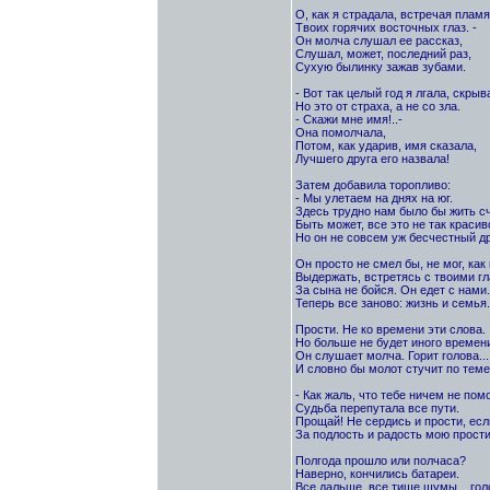
О, как я страдала, встречая пламя
Твоих горячих восточных глаз. -
Он молча слушал ее рассказ,
Слушал, может, последний раз,
Сухую былинку зажав зубами.
- Вот так целый год я лгала, скрыв
Но это от страха, а не со зла.
- Скажи мне имя!..-
Она помолчала,
Потом, как ударив, имя сказала,
Лучшего друга его назвала!
Затем добавила торопливо:
- Мы улетаем на днях на юг.
Здесь трудно нам было бы жить с
Быть может, все это не так красив
Но он не совсем уж бесчестный др
Он просто не смел бы, не мог, как 
Выдержать, встретясь с твоими гл
За сына не бойся. Он едет с нами.
Теперь все заново: жизнь и семья.
Прости. Не ко времени эти слова.
Но больше не будет иного времени
Он слушает молча. Горит голова...
И словно бы молот стучит по темен
- Как жаль, что тебе ничем не по
Судьба перепутала все пути.
Прощай! Не сердись и прости, ес
За подлость и радость мою прости
Полгода прошло или полчаса?
Наверно, кончились батареи.
Все дальше, все тише шумы... голо