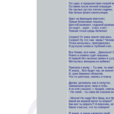
Он сдал, в предчувствии скорой в
Оставив после ночной операции
На чахлых кустах клочки седины,
Как белые флаги капитуляции.
Идет на бреющем вертолет,
Ломая безмолвие тишины.
Шестой разворот, седьмой разворо
Он ищет... ищет... и вот, и вот -
Темная точка средь белизны!
Скорее! От рева земля тряслась.
Скорее! Ну что там: зверь? Челов
Точка качнулась, приподнялась
И рухнула снова в глубокий снег...
Все ближе, все ниже... Довольно! 
Ровно и плавно гудят машины.
И первой без лесенки прямо в суг
Метнулась женщина из кабины!
Припала к мужу: - Ты жив, ты жив!
Я знала... Все будет так, не иначе!.
И, шею бережно обхватив,
Что-то шептала, смеясь и плача.
Дрожа, целовала, как в полусне,
Замерзшие руки, лицо и губы.
А он еле слышно, с трудом, сквозь
- Не смей... ты сама же сказала мн
- Молчи! Не надо! Все бред, все бр
Какой же меркой меня ты мерил?
Как мог ты верить?! А впрочем, нет
Какое счастье, что ты поверил!
Я знала, я знала характер твой!