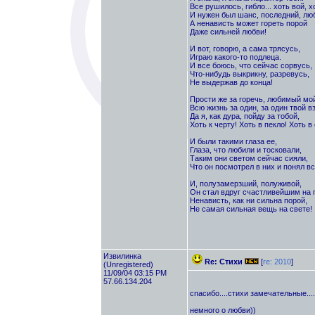
Все рушилось, гибло... хоть вой, х
И нужен был шанс, последний, лю
А ненависть может гореть порой
Даже сильней любви!
И вот, говорю, а сама трясусь,
Играю какого-то подлеца.
И все боюсь, что сейчас сорвусь,
Что-нибудь выкрикну, разревусь,
Не выдержав до конца!
Прости же за горечь, любимый мой
Всю жизнь за один, за один твой вз
Да я, как дура, пойду за тобой,
Хоть к черту! Хоть в пекло! Хоть в
И были такими глаза ее,
Глаза, что любили и тосковали,
Таким они светом сейчас сияли,
Что он посмотрел в них и понял вс
И, полузамерзший, полуживой,
Он стал вдруг счастливейшим на 
Ненависть, как ни сильна порой,
Не самая сильная вещь на свете!
Извилинка
Re: Стихи
[
re: 2010
]
(Unregistered)
11/09/04 03:15 PM
57.66.134.204
спасибо....стихи замечательные....
немного о любви))