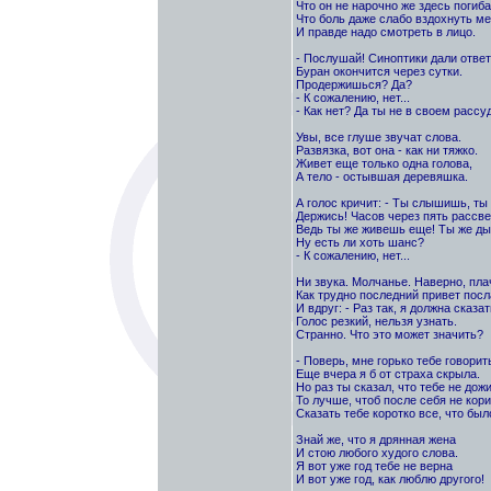
Что он не нарочно же здесь погиба
Что боль даже слабо вздохнуть м
И правде надо смотреть в лицо.
- Послушай! Синоптики дали ответ
Буран окончится через сутки.
Продержишься? Да?
- К сожалению, нет...
- Как нет? Да ты не в своем рассуд
Увы, все глуше звучат слова.
Развязка, вот она - как ни тяжко.
Живет еще только одна голова,
А тело - остывшая деревяшка.
А голос кричит: - Ты слышишь, т
Держись! Часов через пять рассве
Ведь ты же живешь еще! Ты же д
Ну есть ли хоть шанс?
- К сожалению, нет...
Ни звука. Молчанье. Наверно, пла
Как трудно последний привет посл
И вдруг: - Раз так, я должна сказать
Голос резкий, нельзя узнать.
Странно. Что это может значить?
- Поверь, мне горько тебе говорит
Еще вчера я б от страха скрыла.
Но раз ты сказал, что тебе не дожи
То лучше, чтоб после себя не кори
Сказать тебе коротко все, что был
Знай же, что я дрянная жена
И стою любого худого слова.
Я вот уже год тебе не верна
И вот уже год, как люблю другого!