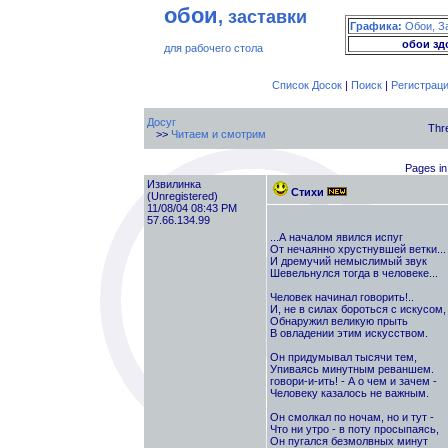
обои
, заставки
Графика:
Обои, З
обои зд
для рабочего стола
Список Досок
|
Поиск
|
Регистрац
Досуг
Thr
>>
Читаем и смотрим
Pages in 
Извилинка
Стихи
(Unregistered)
11/08/04 08:43 PM
57.66.134.99
...А началом явился испуг
От нечаянно хрустнувшей ветки...
И дремучий немыслимый звук
Шевельнулся тогда в человеке...
Человек начинал говорить!..
И, не в силах бороться с искусом,
Обнаружил великую прыть
В овладении этим искусством.
Он придумывал тысячи тем,
Упиваясь минутным реваншем.
говори-и-ить! - А о чем и зачем -
Человеку казалось не важным.
Он смолкал по ночам, но и тут -
Что ни утро - в поту просыпаясь,
Он пугался безмолвных минут