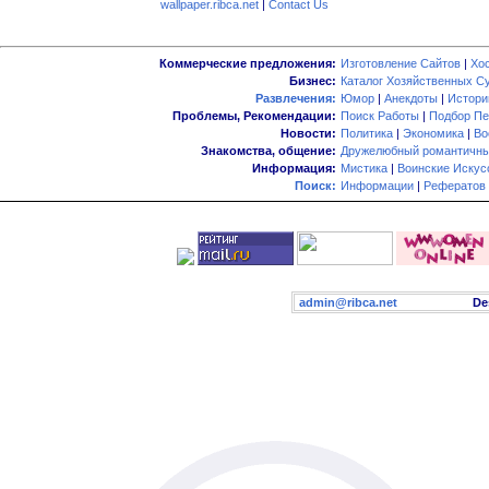
wallpaper.ribca.net
|
Contact Us
Коммерческие предложения:
Изготовление Сайтов
|
Хо
Бизнес:
Каталог Хозяйственных С
Развлечения:
Юмор
|
Анекдоты
|
Истори
Проблемы, Рекомендации:
Поиск Работы
|
Подбор Пе
Новости:
Политика
|
Экономика
|
Во
Знакомства, общение:
Дружелюбный романтичны
Информация:
Мистика
|
Воинские Искус
Поиск:
Информации
|
Рефератов
admin@ribca.net
Desig