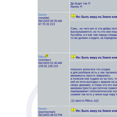
Да будет так !!!
Аминь !!!
Desire
Re: Быть миру на Земле ил
(newbie)
06/13/03 05:35 AM
67.70.32.213
Сань...ну чего вот в эти дебри ле
высказываются..но то,что они пош
Хусейна..и и как там народ страдал
то же должен следить за порядком
Ribca
Re: Быть миру на Земле ил
(member)
06/19/03 01:40 AM
139.92.138.219
показать мона все что угодно
а для разборок есть у нас органи
америкосы просто зажрались
а полезли они тудане из-за того, ч
каб не ента выходка с ираком на а
сверх державе, а тперь кто его зна
америка просто достаточно грамо
перекраивает геополитическое по
скажем так есть у мени еще пару 
:))) просто Ribca ;о)))
Desire
Re: Быть миру на Земле ил
(journeyman)
06/19/03 08:53 PM