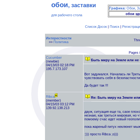
обои
, заставки
Графика:
Обои, З
обои зд
для рабочего стола
Список Досок
|
Поиск
|
Регистрац
Интерестности
Thr
>>
Политика
Pages i
Cucumber
Быть миру на Земле или не
(newbie)
04/13/03 02:18 PM
195.7.173.107
Вот задумался. Началась ли Треть
чувствовать себя в безопастности
Да будет так !!!
Ribca
Re: Быть миру на Земле ил
(member)
04/15/03 03:12 PM
139.92.138.213
дауж, ситуация еще та, саое плохо
незнаю, как треться мировая, но ч
помоему счас идет новый геополит
пока жареный питух неклюнет мыж 
:))) просто Ribca ;о)))