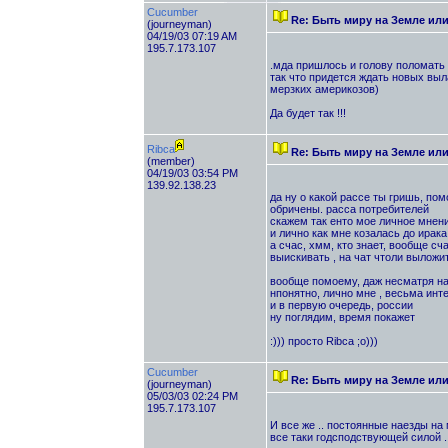
Cucumber
Re: Быть миру на Земле ил
(journeyman)
04/19/03 07:19 AM
195.7.173.107
.мда пришлось и голову поломать .
так что придется ждать новых выла
мерзких америкозов)
Да будет так !!!
Ribca
Re: Быть миру на Земле ил
(member)
04/19/03 03:54 PM
139.92.138.23
да ну о какой рассе ты гришь, по
обричены. расса потребителей
скажем так енто мое личное мнен
и лично как мне козалась до ирака
а счас, хмм, кто знает, вообще сча
выискивать , на чат чтоли выложи
вообще помоему, даж несматря на 
нпонятно, лично мне , весьма инт
и в первую очередь, россии
ну поглядим, время покажет
:))) просто Ribca ;о)))
Cucumber
Re: Быть миру на Земле ил
(journeyman)
05/03/03 02:24 PM
195.7.173.107
И все же .. постоянные наезды на 
все таки годсподствующей силой .