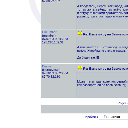
67.68.227.82
А представь, Серёж..как народ, к
то там жить. сейчас там всё стал
и оттуда тысачами достают скилет
родных, при этом падая в ноги к а
Cucumber
Re: Быть миру на Земле ил
(member)
07/07/03 02:43 PM
195.218.132.31
А мне кажется ... что народ ни то
режим Хусейна не стоило делать . 
Да будет так !!!
Desire
Re: Быть миру на Земле ил
(journeyman)
07/10/03 09:20 PM
67.70.32.180
Может ты и прав, конечно, считай 
как разобраться во всём этом?:))
Pages i
Перейти к