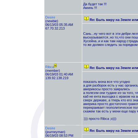
Да будет так !!!
Аминь !!!
Desire
Re: Быть миру на Земле ил
(newbie)
06/13/03 05:35 AM
67.70.32.213
Сань...ну чего вот в эти дебри ле
высказываются..но то,что они пош
Хусейна..и и как там народ страдал
то же должен следить за порядком
Ribca
Re: Быть миру на Земле ил
(member)
06/19/03 01:40 AM
139.92.138.219
показать мона все что угодно
а для разборок есть у нас органи
америкосы просто зажрались
а полезли они тудане из-за того, ч
каб не ента выходка с ираком на а
сверх державе, а тперь кто его зна
америка просто достаточно грамо
перекраивает геополитическое по
скажем так есть у мени еще пару 
:))) просто Ribca ;о)))
Desire
Re: Быть миру на Земле ил
(journeyman)
06/19/03 08:53 PM