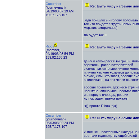
Cucumber
Re: Быть миру на Земле ил
(journeyman)
04/19/03 07:19 AM
195.7.173.107
.мда пришлось и голову поломать .
так что придется ждать новых выла
мерзких америкозов)
Да будет так !!!
Ribca
Re: Быть миру на Земле ил
(member)
04/19/03 03:54 PM
139.92.138.23
да ну о какой рассе ты гришь, по
обричены. расса потребителей
скажем так енто мое личное мнен
и лично как мне козалась до ирака
а счас, хмм, кто знает, вообще сча
выискивать , на чат чтоли выложи
вообще помоему, даж несматря на 
нпонятно, лично мне , весьма инт
и в первую очередь, россии
ну поглядим, время покажет
:))) просто Ribca ;о)))
Cucumber
Re: Быть миру на Земле ил
(journeyman)
05/03/03 02:24 PM
195.7.173.107
И все же .. постоянные наезды на 
все таки годсподствующей силой .