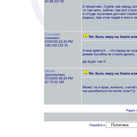
67.68.227.82
А представь, Серёж..как народ, к
то там жить. сейчас там всё стал
и оттуда тысачами достают скилет
родных, при этом падая в ноги к а
Cucumber
Re: Быть миру на Земле ил
(member)
07/07/03 02:43 PM
195.218.132.31
А мне кажется ... что народ ни то
режим Хусейна не стоило делать . 
Да будет так !!!
Desire
Re: Быть миру на Земле ил
(journeyman)
07/10/03 09:20 PM
67.70.32.180
Может ты и прав, конечно, считай 
как разобраться во всём этом?:))
Pages i
Перейти к