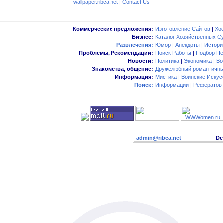
wallpaper.ribca.net
|
Contact Us
Коммерческие предложения:
Изготовление Сайтов
|
Хо
Бизнес:
Каталог Хозяйственных С
Развлечения:
Юмор
|
Анекдоты
|
Истори
Проблемы, Рекомендации:
Поиск Работы
|
Подбор Пе
Новости:
Политика
|
Экономика
|
Во
Знакомства, общение:
Дружелюбный романтичны
Информация:
Мистика
|
Воинские Искус
Поиск:
Информации
|
Рефератов
admin@ribca.net
Desig