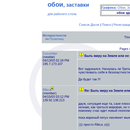
обои
, заставки
Графика:
Обои, З
обои зд
для рабочего стола
Список Досок
|
Поиск
|
Регистрац
Интерестности
Thr
>>
Политика
Pages i
Cucumber
Быть миру на Земле или не
(newbie)
04/13/03 02:18 PM
195.7.173.107
Вот задумался. Началась ли Треть
чувствовать себя в безопастности
Да будет так !!!
Ribca
Re: Быть миру на Земле ил
(member)
04/15/03 03:12 PM
139.92.138.213
дауж, ситуация еще та, саое плохо
незнаю, как треться мировая, но ч
помоему счас идет новый геополит
пока жареный питух неклюнет мыж 
:))) просто Ribca ;о)))