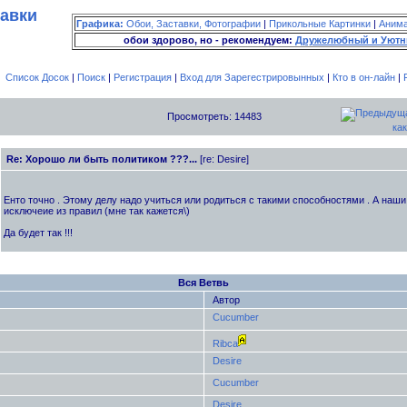
тавки
Графика:
Обои, Заставки, Фотографии
|
Прикольные Картинки
|
Аним
обои здорово, но - рекомендуем:
Дружелюбный и Уютн
Список Досок
|
Поиск
|
Регистрация
|
Вход для Зарегестрировынных
|
Кто в он-лайн
|
Просмотреть: 14483
как
Re: Хорошо ли быть политиком ???...
[re: Desire]
Енто точно . Этому делу надо учиться или родиться с такими способностями . А наши
исключеие из правил (мне так кажется\)
Да будет так !!!
Вся Ветвь
Автор
Cucumber
Ribca
Desire
Cucumber
Desire