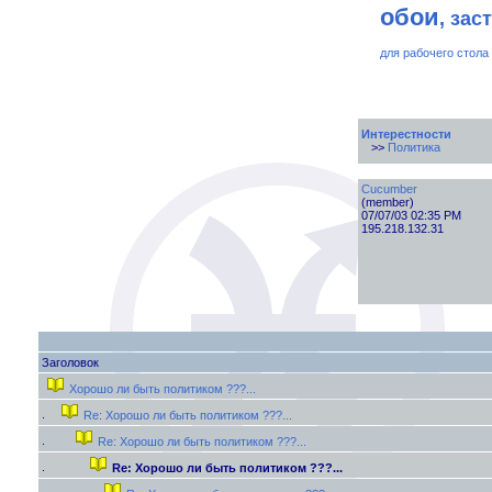
обои
, зас
для рабочего стола
Интерестности
>>
Политика
Cucumber
(member)
07/07/03 02:35 PM
195.218.132.31
Заголовок
Хорошо ли быть политиком ???...
Re: Хорошо ли быть политиком ???...
Re: Хорошо ли быть политиком ???...
Re: Хорошо ли быть политиком ???...