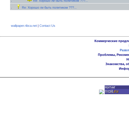
Re: Хорошо ли быть политиком ???...
Re: Хорошо ли быть политиком ???...
wallpaper.ribca.net
|
Contact Us
Коммерческие предл
Развл
Проблемы, Рекоме
Н
Знакомства, о
Инфор