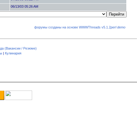
06/13/03 05:26 AM
форумы созданы на основе WWWThreads v5.1.2
perl demo
да (Вакансии / Резюме)
пы
|
Кулинария