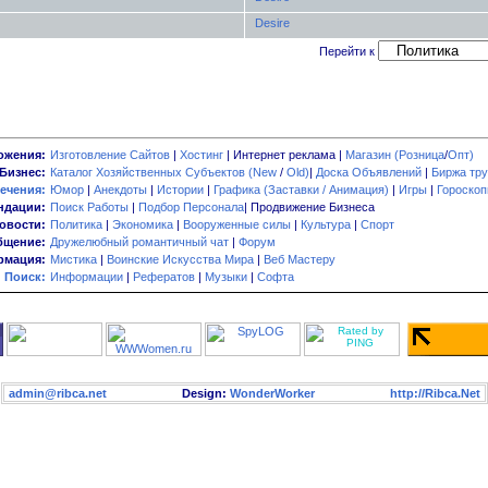
Desire
Перейти к
ожения:
Изготовление Сайтов
|
Хостинг
| Интернет реклама |
Магазин (Розница
/
Опт)
Бизнес:
Каталог Хозяйственных Субъектов (New
/
Old)
|
Доска Объявлений
|
Биржа тру
ечения:
Юмор
|
Анекдоты
|
Истории
|
Графика (Заставки / Анимация)
|
Игры
|
Гороско
ндации:
Поиск Работы
|
Подбор Персонала
| Продвижение Бизнеса
овости:
Политика
|
Экономика
|
Вооруженные силы
|
Культура
|
Спорт
бщение:
Дружелюбный романтичный чат
|
Форум
мация:
Мистика
|
Воинские Искусства Мира
|
Веб Мастеру
Поиск:
Информации
|
Рефератов
|
Музыки
|
Софта
admin@ribca.net
Design:
WonderWorker
http://Ribca.Net