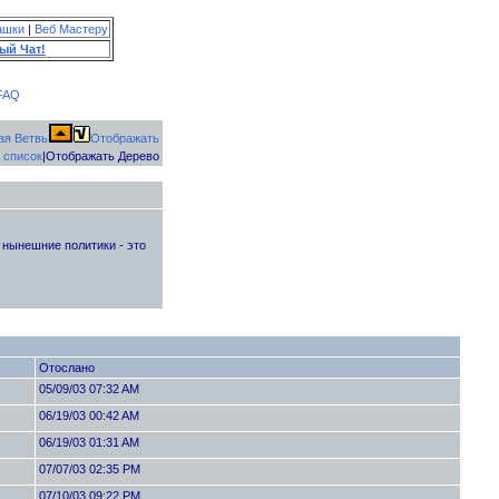
ашки
|
Веб Мастеру
ый Чат!
FAQ
Отображать
 список
|Отображать Дерево
 нынешние политики - это
Отослано
05/09/03 07:32 AM
06/19/03 00:42 AM
06/19/03 01:31 AM
07/07/03 02:35 PM
07/10/03 09:22 PM