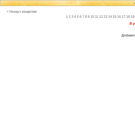
< Назад к разделам
1
2
3
4
5
6
7
8
9
10
11
12
13
14
15
16
17
18
19
В р
Добавит