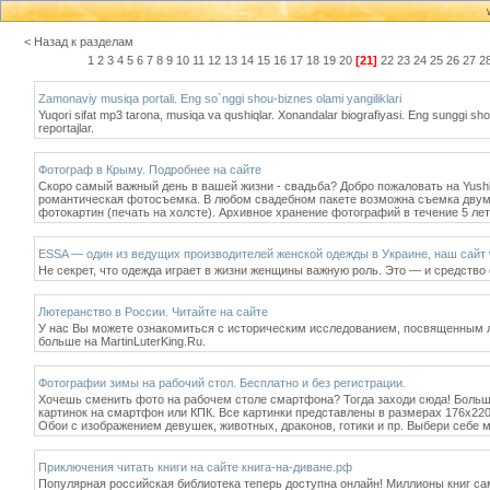
< Назад к разделам
1
2
3
4
5
6
7
8
9
10
11
12
13
14
15
16
17
18
19
20
[21]
22
23
24
25
26
27
2
Zamonaviy musiqa portali. Eng so`nggi shou-biznes olami yangiliklari
Yuqori sifat mp3 tarona, musiqa va qushiqlar. Xonandalar biografiyasi. Eng sunggi shou-biz
reportajlar.
Фотограф в Крыму. Подробнее на сайте
Скоро самый важный день в вашей жизни - свадьба? Добро пожаловать на Yus
романтическая фотосъемка. В любом свадебном пакете возможна съемка двумя
фотокартин (печать на холсте). Архивное хранение фотографий в течение 5 ле
ESSA — один из ведущих производителей женской одежды в Украине, наш сайт
Не секрет, что одежда играет в жизни женщины важную роль. Это — и средств
Лютеранство в России. Читайте на сайте
У нас Вы можете ознакомиться с историческим исследованием, посвященным л
больше на MartinLuterKing.Ru.
Фотографии зимы на рабочий стол. Бесплатно и без регистрации.
Хочешь сменить фото на рабочем столе смартфона? Тогда заходи сюда! Больш
картинок на смартфон или КПК. Все картинки представлены в размерах 176х220
Обои с изображением девушек, животных, драконов, готики и пр. Выбери себе м
Приключения читать книги на сайте книга-на-диване.рф
Популярная российская библиотека теперь доступна онлайн! Миллионы книг са