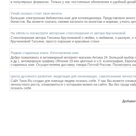
в популярных форматах. Только у нас постоянные обновления и удобный дизай
Узнай сколько стоит твоя мелочь
Большая электронная библиотека книг для коллекционера. Представлено много к
бонистов. Вы можете скачать свежие каталоги по монетам и маркам, узнать це
На stihotv.ru посмотрите авторские стихотворения от автора Крученковой
Стихотворения автора Татьяны Крученковой о любви, о любимом, о разлуке, о 
Крученковой Татьяне, просто хорошие и красивые стихи
Редкие старинные книги. Изготовление книг.
Добро пожаловать в антикварный интернет-магазин Антика 24. Большой выбор 
и др.), антикварную графику (Япония 19 век цветные и ч.б. ксилографии, Европа
старинных книг. Осуществляем доставку товара Почтой России. Посмотреть кат
Центр духовного развития: медитация для начинающих, самопознание личност
Сайт Twori.Ru создан для помощи людям познать себя. У нас Вы можете ознак
личностного роста, ознакомиться с которыми можно на сайте. Вы без труда н
познать себя.
Добавит