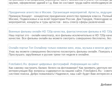
оружие, оформление зданий и т.д. Вам не составит труда найти необходимую 
Праздничное агентство в Москве. Организация мероприятий. Артисты, ведущие
Премиум Концерт - концертное праздничное агентство премиум класса. Полный 
Москве, Подмосковье и на всей территории России. Дни Городов, Новогодние 
мероприятия, концерты и туры артистов - весь спектр сферы развлечений.
Военные фильмы онлайн HD 720p качества, фантастические фильмы в HD 720
Наш портал это - онлайн кинотеатр, все фильмы исключительно в HD 720p кач
качестве. Все фильмы онлайн вы можете смотреть совершенно бесплатно, без 
Онлайн портал Топ Онлайнер только новинки кино, игры, музыка и многое друго
Унас вы можете совершенно бесплатно посмотреть фильмы онлайн. Поиграть в
Прослушать зарубежные и руские треки топ недели в онлайне.
FotoSalon1.Ru: формат цифровых фотографий. Информация на сайте
Как самому настроить баланс белого на фотокамере? Как проявить цветную не
интересующие Вас вопросы содержатся на нашем сайте. FotoSalon1.Ru - сове
системе поиска. Добро пожаловать! Надеемся, наш сайт будет Вам интересен и 
Добавит