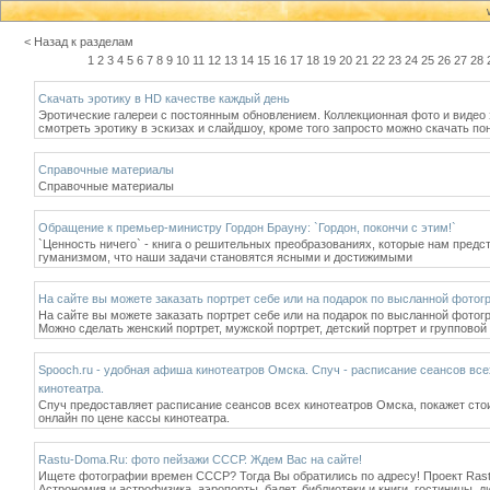
< Назад к разделам
1
2
3
4
5
6
7
8
9
10
11
12
13
14
15
16
17
18
19
20
21
22
23
24
25
26
27
28
Скачать эротику в HD качестве каждый день
Эротические галереи с постоянным обновлением. Коллекционная фото и видео 
смотреть эротику в эскизах и слайдшоу, кроме того запросто можно скачать п
Справочные материалы
Справочные материалы
Обращение к премьер-министру Гордон Брауну: `Гордон, покончи с этим!`
`Ценность ничего` - книга о решительных преобразованиях, которые нам предс
гуманизмом, что наши задачи становятся ясными и достижимыми
На сайте вы можете заказать портрет себе или на подарок по высланной фото
На сайте вы можете заказать портрет себе или на подарок по высланной фотог
Можно сделать женский портрет, мужской портрет, детский портрет и групповой 
Spooch.ru - удобная афиша кинотеатров Омска. Спуч - расписание сеансов все
кинотеатра.
Спуч предоставляет расписание сеансов всех кинотеатров Омска, покажет стои
онлайн по цене кассы кинотеатра.
Rastu-Doma.Ru: фото пейзажи СССР. Ждем Вас на сайте!
Ищете фотографии времен СССР? Тогда Вы обратились по адресу! Проект Rast
Астрономия и астрофизика, аэропорты, балет, библиотеки и книги, гостиницы, 