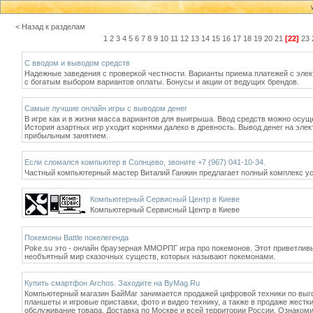
< Назад к разделам
1
2
3
4
5
6
7
8
9
10
11
12
13
14
15
16
17
18
19
20
21
[22]
23
С вводом и выводом средств
Надежные заведения с проверкой честности. Варианты приема платежей с эле
с богатым выбором вариантов оплаты. Бонусы и акции от ведущих брендов.
Самые лучшие онлайн игры с выводом денег
В игре как и в жизни масса вариантов для выигрыша. Ввод средств можно осу
История азартных игр уходит корнями далеко в древность. Вывод денег на эле
прибыльным занятием.
Если сломался компьютер в Солнцево, звоните +7 (967) 041-10-34.
Частный компьютерный мастер Виталий Ганжин предлагает полный комплекс ус
Компьютерный Cервисный Центр в Киеве
Компьютерный Cервисный Центр в Киеве
Покемоны Battle покелегенда
Poke.su это - онлайн браузерная ММОРПГ игра про покемонов. Этот приветлив
необъятный мир сказочных существ, которых называют покемонами.
Купить смартфон Archos. Заходите на ByMag.Ru
Компьютерный магазин БайМаг занимается продажей цифровой техники по выг
планшеты и игровые приставки, фото и видео технику, а также в продаже жестк
обслуживание товара. Доставка по Москве и всей территории России. Ознаком