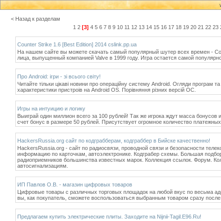
< Назад к разделам
1
2
[3]
4
5
6
7
8
9
10
11
12
13
14
15
16
17
18
19
20
21
22
23
Counter Strike 1.6 [Best Edition] 2014 cslink.pp.ua
На нашем сайте вы можете скачать самый популярный шутер всех времен - Counter
лица, выпущенный компанией Valve в 1999 году. Игра остается самой популярной
Про Android: iгри - зi всього свiту!
Читайте тiльки цiкавi новини про операцiйну систему Android. Огляди програм та
характеристики пристроiв на Android OS. Порiвняння рiзних версiй ОС.
Игры на интуицию и логику
Выиграй один миллион всего за 100 рублей! Так же игрока ждут масса бонусов 
счет бонус в размере 50 рублей. Присутствует огромное количество платежных
HackersRussia.org сайт по кодграбберам, кодграббер в Бийске качественно!
HackersRussia.org - сайт по радиосвязи, проводной связи и безопасности тел
информацию по карточкам, автоэлектронике. Кодграбер схемы. Большая подбор
радиоприемников большинства известных марок. Коллекция ссылок. Форум. Кол
автосигнализациям.
ИП Павлов О.В. - магазин цифровых товаров
Цифровые товары с различных торговых площадок на любой вкус по весьма аде
вы, как покупатель, сможете воспользоваться выбранным товаром сразу после
Предлагаем купить электрические плиты. Заходите на Nijnii-Tagil.E96.Ru!